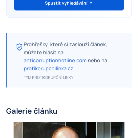
Spustit vyhledávání
Prohřešky, které si zaslouží článek,
můžete hlásit na
anticorruptionhotline.com
nebo na
protikorupcnilinka.cz
.
TÝM PROTIKORUPČNÍ LINKY
Galerie článku