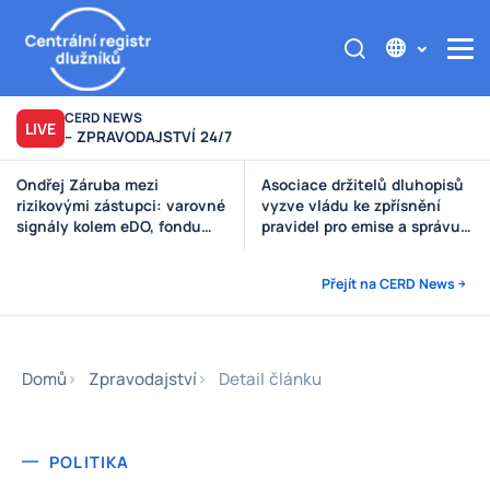
CERD NEWS
LIVE
– ZPRAVODAJSTVÍ 24/7
Asociace držitelů dluhopisů
Výzva poškozeným věřitelům
vyzve vládu ke zpřísnění
Štěpánek Auto
pravidel pro emise a správu
peněz investorů
Přejít na CERD News
Domů
Zpravodajství
Detail článku
POLITIKA