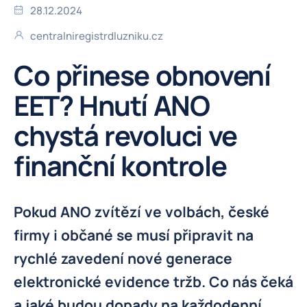
28.12.2024
centralniregistrdluzniku.cz
Co přinese obnovení
EET? Hnutí ANO
chystá revoluci ve
finanční kontrole
Pokud ANO zvítězí ve volbách, české
firmy i občané se musí připravit na
rychlé zavedení nové generace
elektronické evidence tržb. Co nás čeká
a jaké budou dopady na každodenní