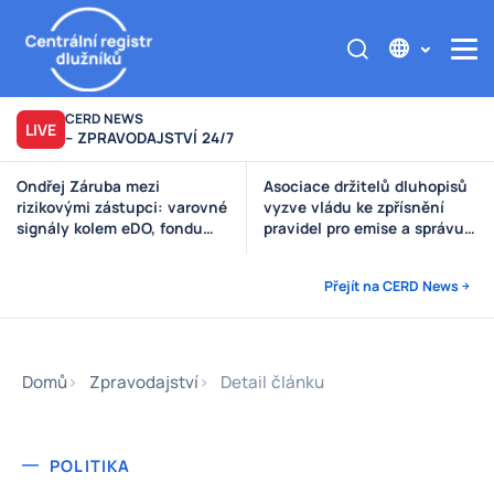
CERD NEWS
LIVE
– ZPRAVODAJSTVÍ 24/7
Ondřej Záruba mezi
Asociace držitelů dluhopisů
rizikovými zástupci: varovné
vyzve vládu ke zpřísnění
signály kolem eDO, fondu
pravidel pro emise a správu
Future X, DRFG a Finsideru
peněz investorů
Přejít na CERD News
Domů
Zpravodajství
Detail článku
POLITIKA