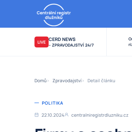
CERD NEWS
O
LIVE
r
– ZPRAVODAJSTVÍ 24/7
v
k
F
F
Domů
Zpravodajství
Detail článku
POLITIKA
22.10.2024
centralniregistrdluzniku.cz