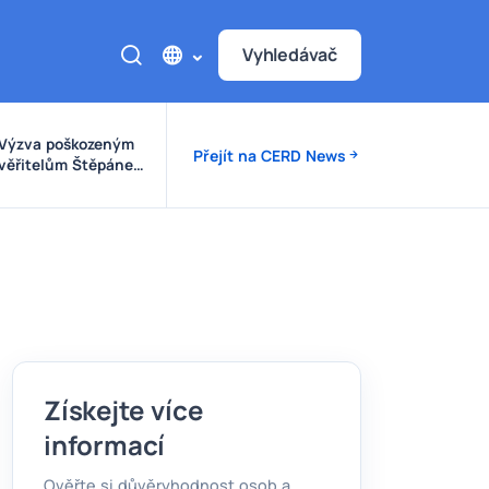
Vyhledávač
Výzva poškozeným
Přejít na CERD News
věřitelům Štěpánek
Auto
Získejte více
informací
Ověřte si důvěryhodnost osob a