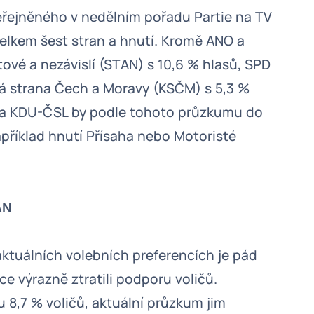
řejněného v nedělním pořadu Partie na TV
elkem šest stran a hnutí. Kromě ANO a
ové a nezávislí (STAN) s 10,6 % hlasů, SPD
cká strana Čech a Moravy (KSČM) s 5,3 %
9 a KDU-ČSL by podle tohoto průzkumu do
příklad hnutí Přísaha nebo Motoristé
AN
ktuálních volebních preferencích je pád
ice výrazně ztratili podporu voličů.
u 8,7 % voličů, aktuální průzkum jim