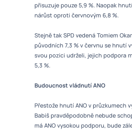
přisuzuje pouze 5,9 %. Naopak hnutí
nárůst oproti červnovým 6,8 %.
Stejně tak SPD vedená Tomiem Okam
původních 7,3 % v červnu se hnutí v
svou pozici udrželi, jejich podpora 
5,3 %.
Budoucnost vládnutí ANO
Přestože hnutí ANO v průzkumech výr
Babiš pravděpodobně nebude schope
má ANO vysokou podporu, bude zálež