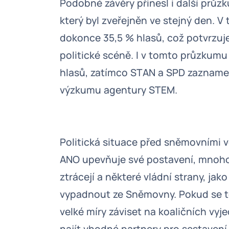
Podobné závěry přinesl i další průz
který byl zveřejněn ve stejný den. 
dokonce 35,5 % hlasů, což potvrzuj
politické scéně. I v tomto průzkumu
hlasů, zatímco STAN a SPD zazname
výzkumu agentury STEM.
Politická situace před sněmovními v
ANO upevňuje své postavení, mnoho d
ztrácejí a některé vládní strany, j
vypadnout ze Sněmovny. Pokud se ten
velké míry záviset na koaličních vy