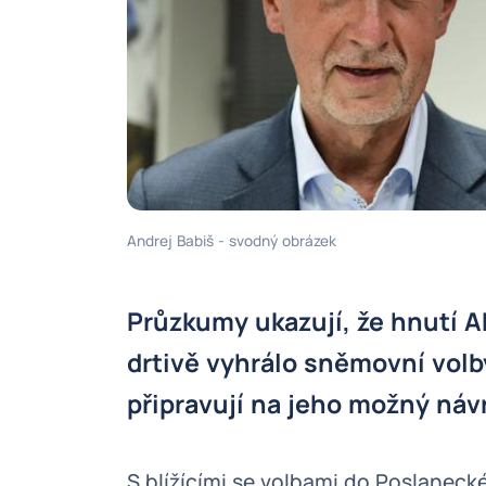
Andrej Babiš - svodný obrázek
Průzkumy ukazují, že hnutí
drtivě vyhrálo sněmovní volby
připravují na jeho možný návr
S blížícími se volbami do Poslaneck