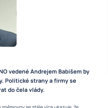
 ANO vedené Andrejem Babišem by
. Politické strany a firmy se
at do čela vlády.
é sněmovny se stále více ukazuje, že