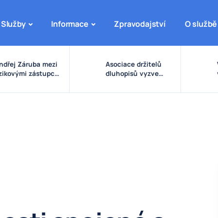
Služby
Informace
Zpravodajství
O službě
ndřej Záruba mezi
Asociace držitelů
izikovými zástupci:
dluhopisů vyzve
arovné signály
vládu ke zpřísnění
olem eDO, fondu
pravidel pro emise a
uture X, DRFG a
správu peněz
insideru
investorů