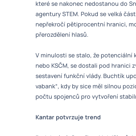
které se nakonec nedostanou do Sně
agentury STEM. Pokud se velká část 
nepřekročí pětiprocentní hranici, mo
přerozdělení hlasů.
V minulosti se stalo, že potenciální 
nebo KSČM, se dostali pod hranici z
sestavení funkční vlády. Buchtík upo
vabank“, kdy by sice měl silnou poz
počtu spojenců pro vytvoření stabiln
Kantar potvrzuje trend