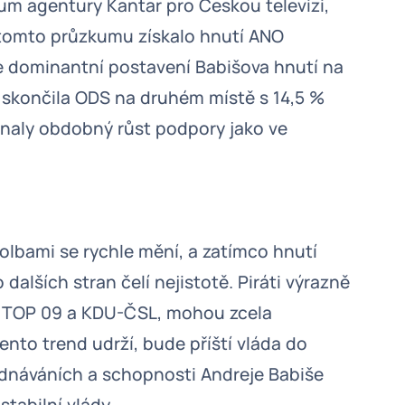
kum agentury Kantar pro Českou televizi,
V tomto průzkumu získalo hnutí ANO
e dominantní postavení Babišova hnutí na
 skončila ODS na druhém místě s 14,5 %
naly obdobný růst podpory jako ve
olbami se rychle mění, a zatímco hnutí
alších stran čelí nejistotě. Piráti výrazně
ako TOP 09 a KDU-ČSL, mohou zcela
to trend udrží, bude příští vláda do
jednáváních a schopnosti Andreje Babiše