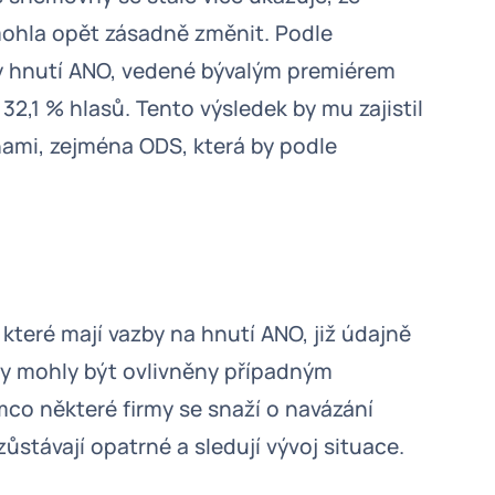
mohla opět zásadně změnit. Podle
y hnutí ANO, vedené bývalým premiérem
32,1 % hlasů. Tento výsledek by mu zajistil
nami, zejména ODS, která by podle
, které mají vazby na hnutí ANO, již údajně
vity mohly být ovlivněny případným
mco některé firmy se snaží o navázání
zůstávají opatrné a sledují vývoj situace.