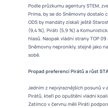
Podle průzkumu agentury STEM, zve
Prima, by se do Sněmovny dostalo c
ODS by mandáty získali ještě Starost
(9,4 %), Piráti (5,9 %) a Komunisti
hlasů. Naopak vládní strany TOP 0
Sněmovny nepronikly, stejně jako na
sobě.
Propad preferencí Pirátů a růst ST
Jedním z nejvýraznějších posunů v a
Pirátů, kteří po opuštění vládní koal
Zatímco v červnu měli Piráti podpor