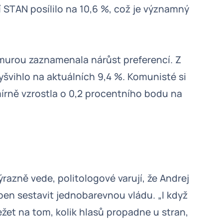
 STAN posílilo na 10,6 %, což je významný
urou zaznamenala nárůst preferencí. Z
yšvihlo na aktuálních 9,4 %. Komunisté si
mírně vzrostla o 0,2 procentního bodu na
azně vede, politologové varují, že Andrej
n sestavit jednobarevnou vládu. „I když
et na tom, kolik hlasů propadne u stran,