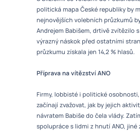
politická mapa České republiky by 
nejnovějších volebních průzkumů b
Andrejem Babišem, drtivě zvítězilo s 
výrazný náskok před ostatními stra
průzkumu získala jen 14,2 % hlasů.
Příprava na vítězství ANO
Firmy, lobbisté i politické osobnosti
začínají zvažovat, jak by jejich akti
návratem Babiše do čela vlády. Zatí
spolupráce s lidmi z hnutí ANO, jiné 