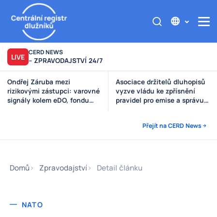
CERD NEWS
LIVE
– ZPRAVODAJSTVÍ 24/7
Ondřej Záruba mezi
Asociace držitelů dluhopisů
rizikovými zástupci: varovné
vyzve vládu ke zpřísnění
signály kolem eDO, fondu
pravidel pro emise a správu
Future X, DRFG a Finsideru
peněz investorů
Přejít na CERD News
Domů
Zpravodajství
Detail článku
NATO