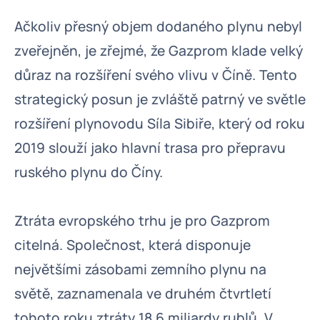
Ačkoliv přesný objem dodaného plynu nebyl
zveřejněn, je zřejmé, že Gazprom klade velký
důraz na rozšíření svého vlivu v Číně. Tento
strategický posun je zvláště patrný ve světle
rozšíření plynovodu Síla Sibiře, který od roku
2019 slouží jako hlavní trasa pro přepravu
ruského plynu do Číny.
Ztráta evropského trhu je pro Gazprom
citelná. Společnost, která disponuje
největšími zásobami zemního plynu na
světě, zaznamenala ve druhém čtvrtletí
tohoto roku ztráty 18,6 miliardy rublů. V