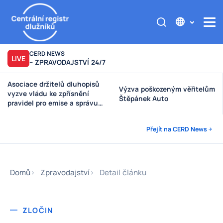
CERD NEWS
LIVE
– ZPRAVODAJSTVÍ 24/7
Asociace držitelů dluhopisů
Výzva poškozeným věřitelům
vyzve vládu ke zpřísnění
Štěpánek Auto
pravidel pro emise a správu
peněz investorů
Přejít na CERD News
Domů
Zpravodajství
Detail článku
ZLOČIN