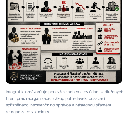
Infografika znázorňuje podezřelé schéma ovládání zadlužených
firem přes reorganizace, nákup pohledávek, dosazení
spřízněného insolvenčního správce a následnou přeměnu
reorganizace v konkurs.