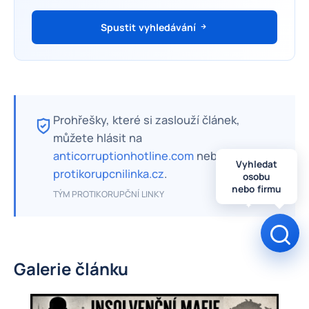
Spustit vyhledávání
Prohřešky, které si zaslouží článek,
můžete hlásit na
anticorruptionhotline.com
nebo na
Vyhledat
protikorupcnilinka.cz
.
osobu
nebo firmu
TÝM PROTIKORUPČNÍ LINKY
Otev
Galerie článku