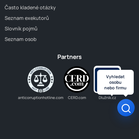
Často kladené otázky
Seznam exekutorů
Slovník pojmů
Seznam osob
Partners
Vyhledat
osobu
nebo firmu
anticorruptionhotline.com
CERD.com
Dlužník.cz
Otev