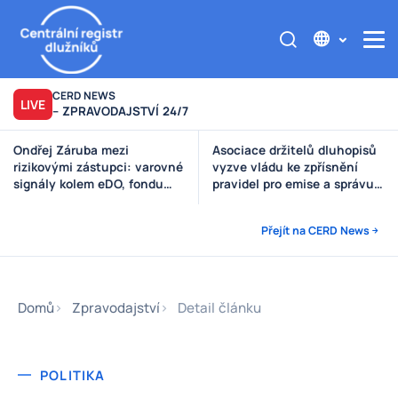
CERD NEWS
LIVE
– ZPRAVODAJSTVÍ 24/7
Asociace držitelů dluhopisů
Výzva poškozeným věřitelům
vyzve vládu ke zpřísnění
Štěpánek Auto
pravidel pro emise a správu
peněz investorů
Přejít na CERD News
Domů
Zpravodajství
Detail článku
POLITIKA