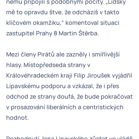
němu připojili s podobnými pocity. „Lidsky
mě to opravdu štve, že odcházíš v takto
klíčovém okamžiku,“ komentoval situaci
zastupitel Prahy 8 Martin Štěrba.
Mezi členy Pirátů ale zazněly i smířlivější
hlasy. Místopředseda strany v
Královéhradeckém kraji Filip Jiroušek vyjádřil
Lipavskému podporu a vzkázal, že i přes
odchod ze strany doufá, že bude pokračovat
v prosazování liberálních a centristických
hodnot.
Rozhodnutí Jana Lipavského zůstat ve vládě