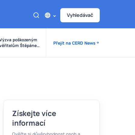
Vyhledávač
Výzva poškozeným
Přejít na CERD News
věřitelům Štěpánek
Auto
Získejte více
informací
Ověřte si důvěryhodnost osob a