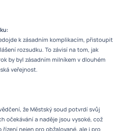
ku:
edojde k zásadním komplikacím, přistoupit
ášení rozsudku. To závisí na tom, jak
krok by byl zásadním milníkem v dlouhém
eská veřejnost.
svědčení, že Městský soud potvrdí svůj
ch očekávání a naděje jsou vysoké, což
ízení nejen pro obžalované, ale i pro