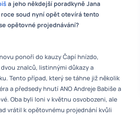
biš
a jeho někdejší poradkyně Jana
roce soud nyní opět otevírá tento
ese opětovné projednávání?
znovu ponoří do kauzy Čapí hnízdo,
dvou znalců, listinnými důkazy a
. Tento případ, který se táhne již několik
iéra a předsedy hnutí ANO Andreje Babiše a
é. Oba byli loni v květnu osvobozeni, ale
d vrátil k opětovnému projednání kvůli