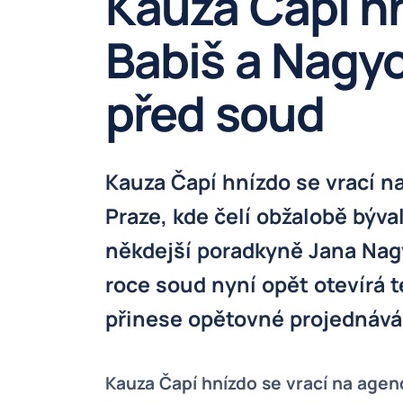
Kauza Čapí hn
Babiš a Nagyo
před soud
Kauza Čapí hnízdo se vrací 
Praze, kde čelí obžalobě býva
někdejší poradkyně Jana Nag
roce soud nyní opět otevírá 
přinese opětovné projednává
Kauza Čapí hnízdo se vrací na agen