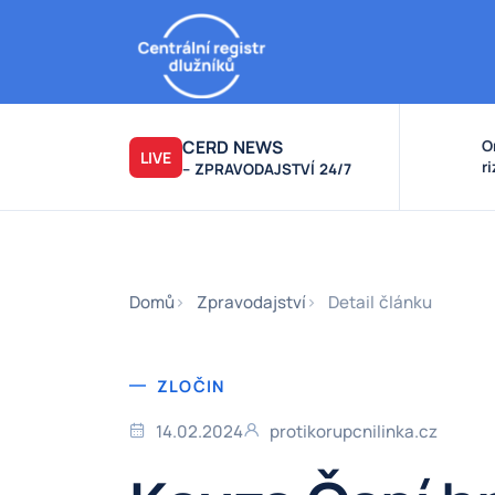
CERD NEWS
O
LIVE
r
– ZPRAVODAJSTVÍ 24/7
v
k
F
F
Domů
Zpravodajství
Detail článku
ZLOČIN
14.02.2024
protikorupcnilinka.cz