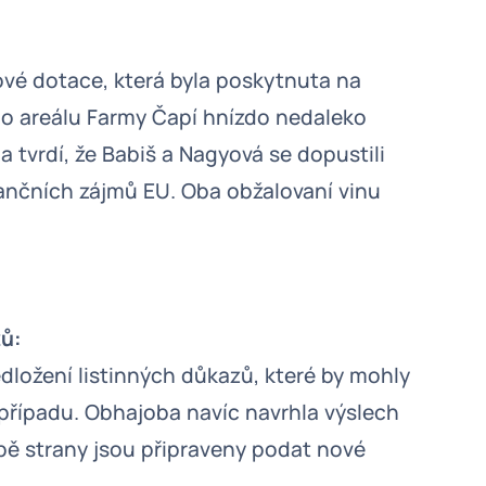
ové dotace, která byla poskytnuta na
o areálu Farmy Čapí hnízdo nedaleko
tvrdí, že Babiš a Nagyová se dopustili
ančních zájmů EU. Oba obžalovaní vinu
zů:
edložení listinných důkazů, které by mohly
í případu. Obhajoba navíc navrhla výslech
bě strany jsou připraveny podat nové