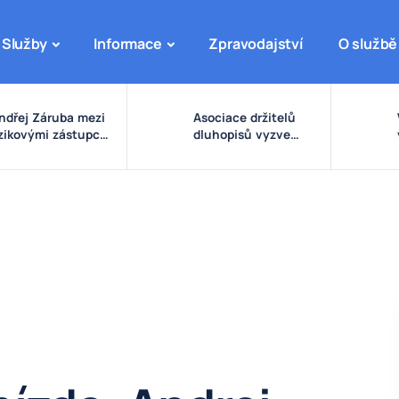
Služby
Informace
Zpravodajství
O službě
ndřej Záruba mezi
Asociace držitelů
izikovými zástupci:
dluhopisů vyzve
arovné signály
vládu ke zpřísnění
olem eDO, fondu
pravidel pro emise a
uture X, DRFG a
správu peněz
insideru
investorů