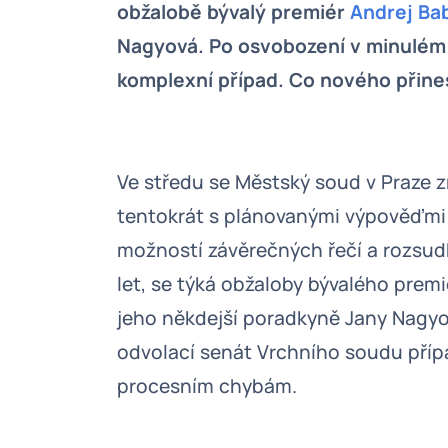
obžalobě bývalý premiér
Andrej Ba
Nagyová. Po osvobození v minulém 
komplexní případ. Co nového přin
Ve středu se Městský soud v Praze 
tentokrát s plánovanými výpověďmi 
možností závěrečných řečí a rozsudku
let, se týká obžaloby bývalého prem
jeho někdejší poradkyně Jany Nagyov
odvolací senát Vrchního soudu přípa
procesním chybám.