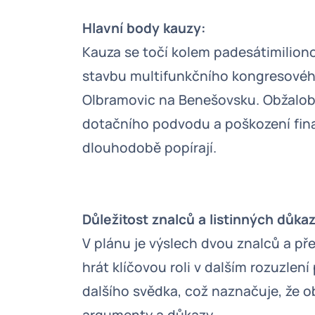
Hlavní body kauzy:
Kauza se točí kolem padesátimilion
stavbu multifunkčního kongresovéh
Olbramovic na Benešovsku. Obžaloba 
dotačního podvodu a poškození fin
dlouhodobě popírají.
Důležitost znalců a listinných důka
V plánu je výslech dvou znalců a př
hrát klíčovou roli v dalším rozuzlen
dalšího svědka, což naznačuje, že o