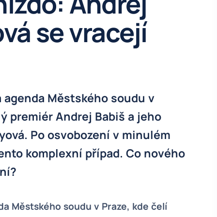
ízdo: Andrej
vá se vracejí
na agenda Městského soudu v
lý premiér Andrej Babiš a jeho
yová. Po osvobození v minulém
tento komplexní případ. Co nového
ní?
da Městského soudu v Praze, kde čelí