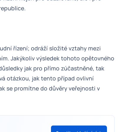
republice.
udní řízení; odráží složité vztahy mezi
ním. Jakýkoliv výsledek tohoto opětovného
důsledky jak pro přímo zúčastněné, tak
á otázkou, jak tento případ ovlivní
jak se promítne do důvěry veřejnosti v