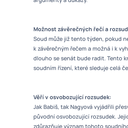
argumenty a důkazy.
Možnost závěrečných řečí a rozsud
Soud může již tento týden, pokud n
k závěrečným řečem a možná i k vyhl
dlouho se senát bude radit. Tento 
soudním řízení, které sleduje celá č
Věří v osvobozující rozsudek:
Jak Babiš, tak Nagyová vyjádřili pře
původní osvobozující rozsudek. Jeji
zdůrazňuje význam tohoto soudního ř