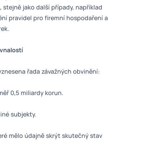
 stejně jako další případy, například
ní pravidel pro firemní hospodaření a
rek.
vnalostí
 vznesena řada závažných obvinění:
ěř 0,5 miliardy korun.
iné subjekty.
eré mělo údajně skrýt skutečný stav