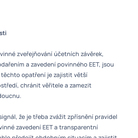
sti
ovinné zveřejňování účetních závěrek,
odařením a zavedení povinného EET, jsou
ěchto opatření je zajistit větší
ředí, chránit věřitele a zamezit
doucnu.
gnál, že je třeba zvážit zpřísnění pravidel
vinné zavedení EET a transparentní
hlo předejít obdobným situacím a zajistit