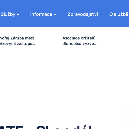
Služby
Informace
Zpravodajství
O službě
ndřej Záruba mezi
Asociace držitelů
izikovými zástupci:
dluhopisů vyzve
arovné signály
vládu ke zpřísnění
olem eDO, fondu
pravidel pro emise a
uture X, DRFG a
správu peněz
insideru
investorů