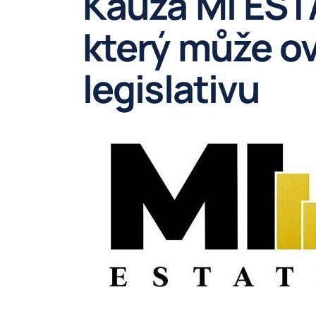
Kauza MI EST
který může ov
legislativu