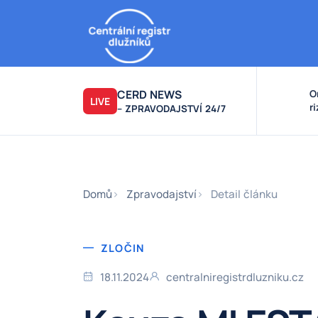
CERD NEWS
O
LIVE
r
– ZPRAVODAJSTVÍ 24/7
v
k
F
F
Domů
Zpravodajství
Detail článku
ZLOČIN
18.11.2024
centralniregistrdluzniku.cz