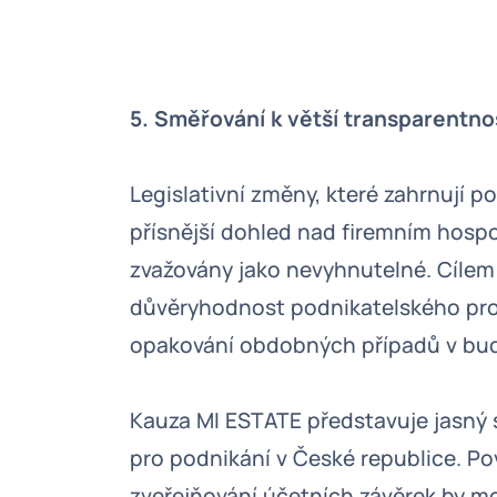
5. Směřování k větší transparentno
Legislativní změny, které zahrnují p
přísnější dohled nad firemním hosp
zvažovány jako nevyhnutelné. Cílem t
důvěryhodnost podnikatelského prost
opakování obdobných případů v bu
Kauza MI ESTATE představuje jasný si
pro podnikání v České republice. Po
zveřejňování účetních závěrek by mo