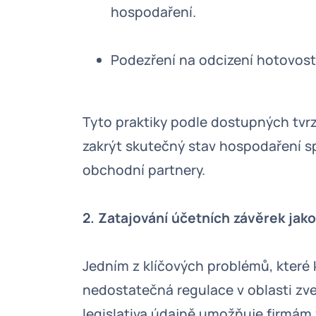
hospodaření.
Podezření na odcizení hotovost
Tyto praktiky podle dostupných tvr
zakrýt skutečný stav hospodaření sp
obchodní partnery.
2. Zatajování účetních závěrek ja
Jedním z klíčových problémů, které 
nedostatečná regulace v oblasti zv
legislativa údajně umožňuje firmám