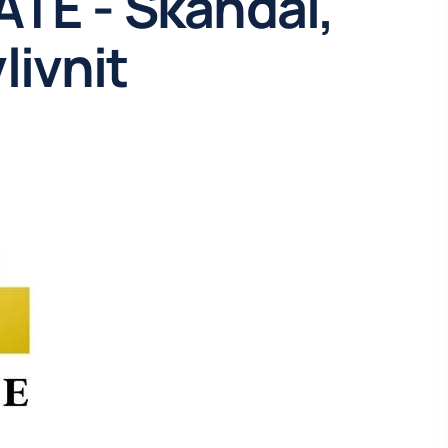
ATE - Skandál,
livnit