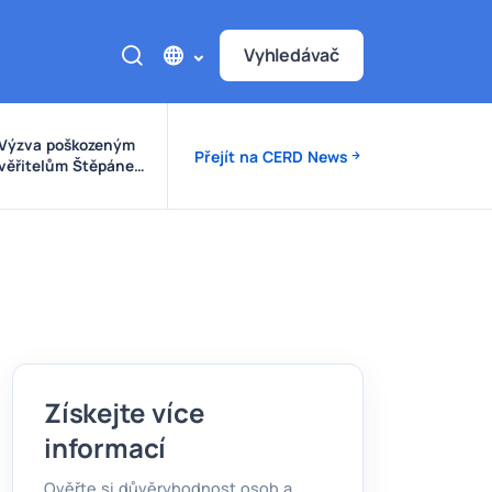
Vyhledávač
Výzva poškozeným
Přejít na CERD News
věřitelům Štěpánek
Auto
Získejte více
informací
Ověřte si důvěryhodnost osob a