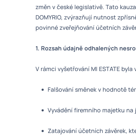
změn v české legislativě. Tato kauza,
DOMYRIO, zvýrazňují nutnost zpřísně
povinné zveřejňování účetních závě
1. Rozsah údajně odhalených nesro
V rámci vyšetřování MI ESTATE byla
Falšování směnek v hodnotě tém
Vyvádění firemního majetku na j
Zatajování účetních závěrek, kt