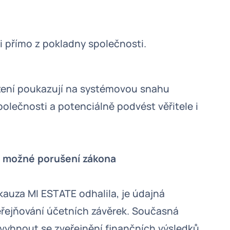
i přímo z pokladny společnosti.
zení poukazují na systémovou snahu
olečnosti a potenciálně podvést věřitele i
ko možné porušení zákona
kauza MI ESTATE odhalila, je údajná
eřejňování účetních závěrek. Současná
 vyhnout se zveřejnění finančních výsledků