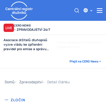
CERD NEWS
LIVE
– ZPRAVODAJSTVÍ 24/7
Asociace držitelů dluhopisů
Výzva poškozeným věřitelům
vyzve vládu ke zpřísnění
Štěpánek Auto
pravidel pro emise a správu
peněz investorů
Přejít na CERD News
Domů
Zpravodajství
Detail článku
ZLOČIN