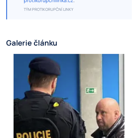
protikorupcnilinka.cz
.
TÝM PROTIKORUPČNÍ LINKY
Galerie článku