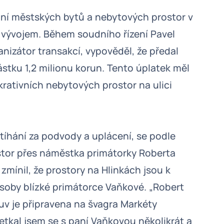
ání městských bytů a nebytových prostor v
m vývojem. Během soudního řízení Pavel
nizátor transakcí, vypověděl, že předal
stku 1,2 milionu korun. Tento úplatek měl
ukrativních nebytových prostor na ulici
stíhání za podvody a uplácení, se podle
stor přes náměstka primátorky Roberta
zmínil, že prostory na Hlinkách jsou k
 osoby blízké primátorce Vaňkové. „Robert
luv je připravena na švagra Markéty
Setkal jsem se s paní Vaňkovou několikrát a