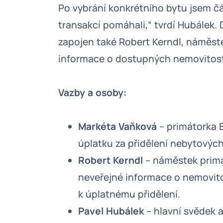
Po vybrání konkrétního bytu jsem čá
transakcí pomáhali,“ tvrdí Hubálek. 
zapojen také Robert Kerndl, náměst
informace o dostupných nemovitos
Vazby a osoby:
Markéta Vaňková
– primátorka B
úplatku za přidělení nebytových
Robert Kerndl
– náměstek primá
neveřejné informace o nemovito
k úplatnému přidělení.
Pavel Hubálek
– hlavní svědek a