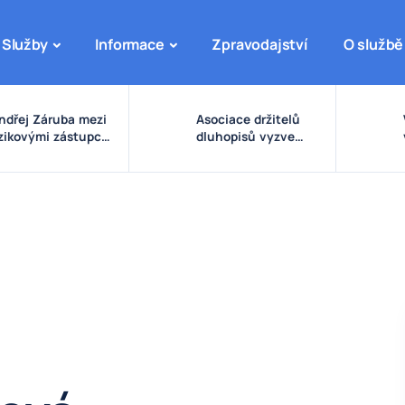
Služby
Informace
Zpravodajství
O službě
ndřej Záruba mezi
Asociace držitelů
izikovými zástupci:
dluhopisů vyzve
arovné signály
vládu ke zpřísnění
olem eDO, fondu
pravidel pro emise a
uture X, DRFG a
správu peněz
insideru
investorů