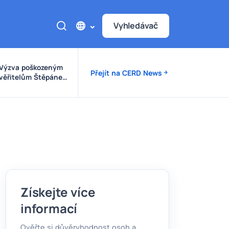
Vyhledávač
Výzva poškozeným
Přejít na CERD News
věřitelům Štěpánek
Auto
Získejte více
informací
Ověřte si důvěryhodnost osob a