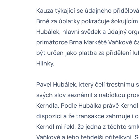
Kauza týkající se údajného přidělov
Brně za úplatky pokračuje šokující
Hubálek, hlavní svědek a údajný orga
primátorce Brna Markétě Vaňkové čá
být určen jako platba za přidělení l
Hlinky.
Pavel Hubálek, který čelí trestnímu 
svých slov seznámil s nabídkou pro
Kerndla. Podle Hubálka právě Kerndl 
dispozici a že transakce zahrnuje i
Kerndl mi řekl, že jedna z těchto sm
Vaňkové a jeho tehdejší přítelkyni. 