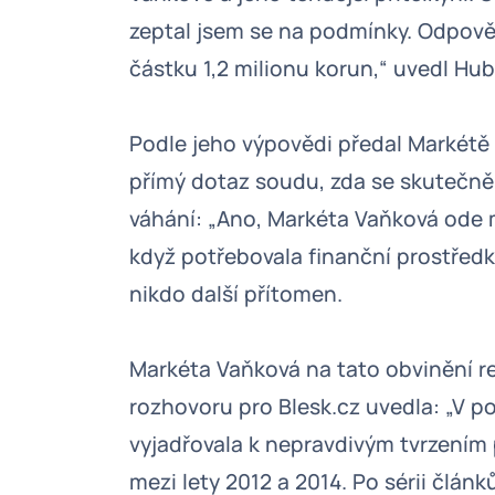
zeptal jsem se na podmínky. Odpovědě
částku 1,2 milionu korun,“ uvedl Hu
Podle jeho výpovědi předal Markétě
přímý dotaz soudu, zda se skutečně
váhání: „Ano, Markéta Vaňková ode m
když potřebovala finanční prostředk
nikdo další přítomen.
Markéta Vaňková na tato obvinění 
rozhovoru pro Blesk.cz uvedla: „V p
vyjadřovala k nepravdivým tvrzením 
mezi lety 2012 a 2014. Po sérii článk