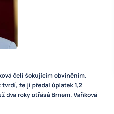
ová čelí šokujícím obviněním.
vrdí, že jí předal úplatek 1,2
 už dva roky otřásá Brnem. Vaňková