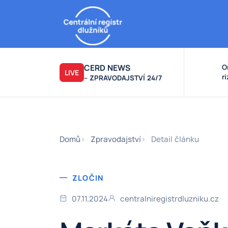
CERD NEWS
O
LIVE
r
– ZPRAVODAJSTVÍ 24/7
v
k
F
F
Domů
Zpravodajství
Detail článku
ZLOČIN
07.11.2024
centralniregistrdluzniku.cz