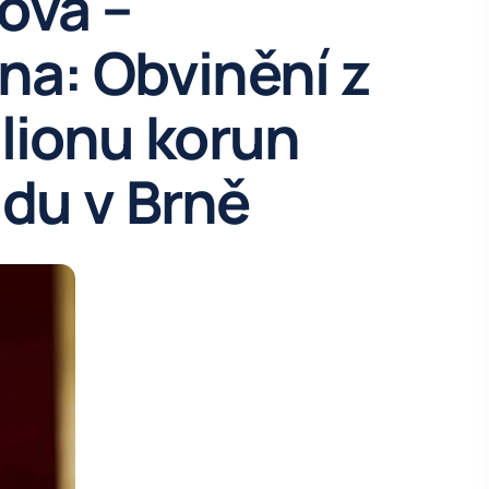
ová –
na: Obvinění z
ilionu korun
du v Brně