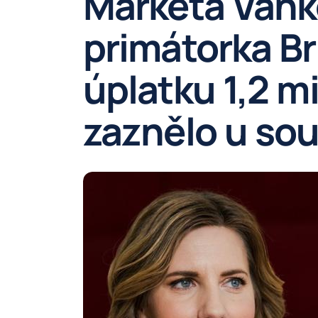
Markéta Vaňk
primátorka Br
úplatku 1,2 m
zaznělo u sou