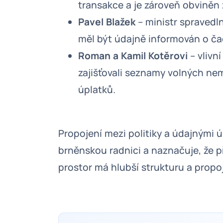
transakce a je zároveň obviněn
Pavel Blažek
– ministr spravedln
měl být údajně informován o ča
Roman a Kamil Kotěrovi
– vlivn
zajišťovali seznamy volných nem
úplatků.
Propojení mezi politiky a údajnými 
brněnskou radnici a naznačuje, že p
prostor má hlubší strukturu a propoj