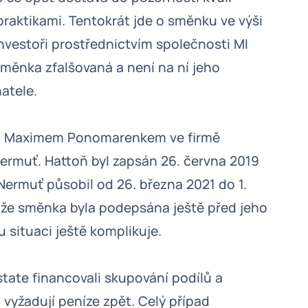
aktikami. Tentokrát jde o směnku ve výši
investoři prostřednictvím společnosti MI
směnka zfalšovaná a není na ní jeho
atele.
řed Maximem Ponomarenkem ve firmě
ermuť. Hattoň byl zapsán 26. června 2019
ermuť působil od 26. března 2021 do 1.
 že směnka byla podepsána ještě před jeho
 situaci ještě komplikuje.
Estate financovali skupování podílů a
 vyžadují peníze zpět. Celý případ