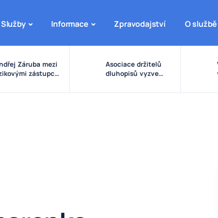
Služby
Informace
Zpravodajství
O službě
ndřej Záruba mezi
Asociace držitelů
izikovými zástupci:
dluhopisů vyzve
arovné signály
vládu ke zpřísnění
olem eDO, fondu
pravidel pro emise a
uture X, DRFG a
správu peněz
insideru
investorů