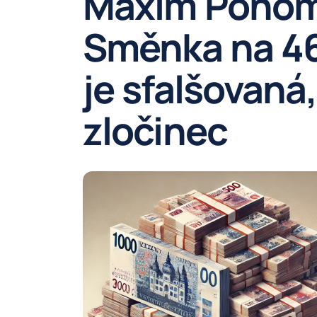
Maxim Ponom
Směnka na 46
je sfalšovaná,
zločinec