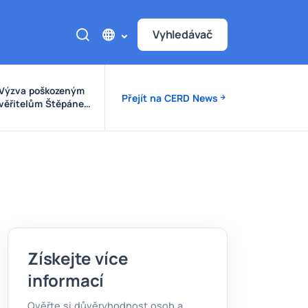
Vyhledávač
Výzva poškozeným
Přejít na CERD News
věřitelům Štěpánek
Auto
Získejte více
informací
Ověřte si důvěryhodnost osob a