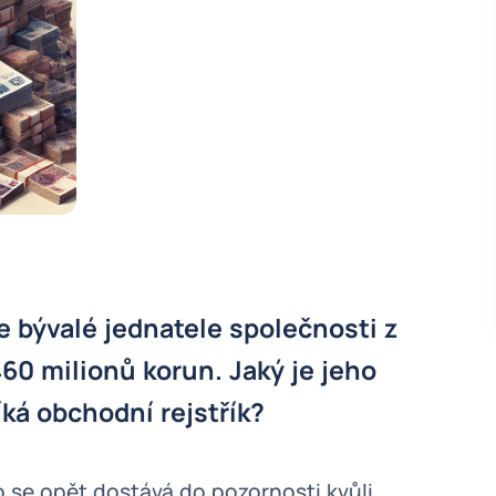
bývalé jednatele společnosti z
60 milionů korun. Jaký je jeho
íká obchodní rejstřík?
se opět dostává do pozornosti kvůli