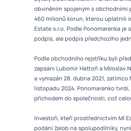
obviněním spojeným s obchodními pr
460 milionů korun, kterou uplatnili 
Estate s.r.o. Podle Ponomarenka je 
podpis, ale podpis předchozího jedn
Podle obchodního rejstříku byli p
zapsáni Lubomír Hattoň a Miloslav N
a vymazán 28. dubna 2021, zatímco N
listopadu 2024. Ponomarenko tvrdí,
příchodem do společnosti, což celou
Investoři, kteří prostřednictvím MI 
podání žalob na spolupodílníky, nyní