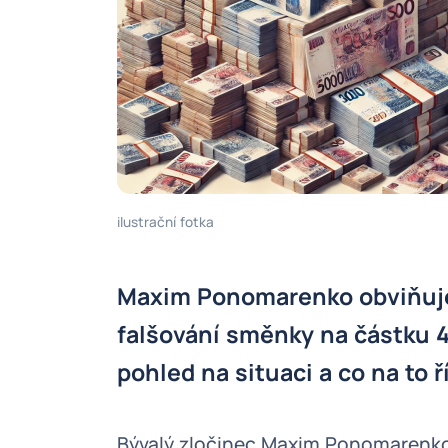
ilustrační fotka
Maxim Ponomarenko obviňuje 
falšování směnky na částku 4
pohled na situaci a co na to ř
Bývalý zločinec Maxim Ponomarenko 