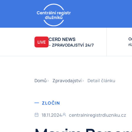
CERD NEWS
O
LIVE
r
– ZPRAVODAJSTVÍ 24/7
v
k
F
F
Domů
Zpravodajství
Detail článku
ZLOČIN
18.11.2024
centralniregistrdluzniku.cz