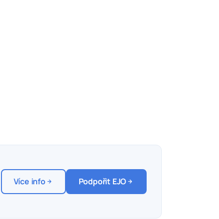
Více info
Podpořit EJO