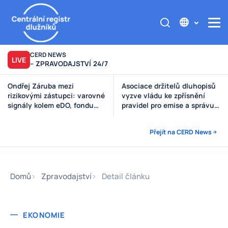
CERD NEWS
LIVE
– ZPRAVODAJSTVÍ 24/7
Asociace držitelů dluhopisů
Výzva poškozeným věřitelům
vyzve vládu ke zpřísnění
Štěpánek Auto
pravidel pro emise a správu
peněz investorů
Přejít na CERD News
Domů
Zpravodajství
Detail článku
EKONOMIE