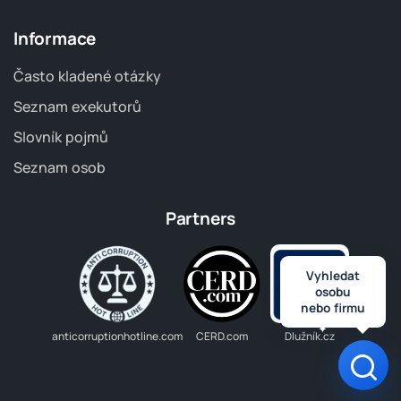
Informace
Často kladené otázky
Seznam exekutorů
Slovník pojmů
Seznam osob
Partners
Vyhledat
osobu
nebo firmu
anticorruptionhotline.com
CERD.com
Dlužník.cz
Otev