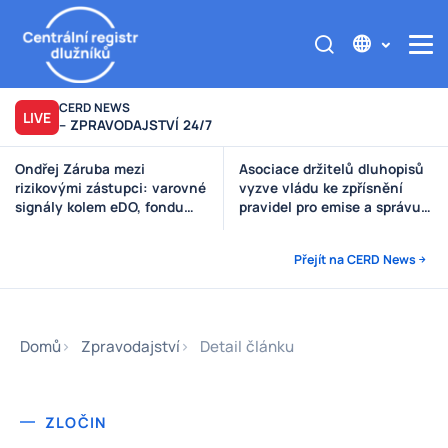
CERD NEWS
LIVE
– ZPRAVODAJSTVÍ 24/7
Asociace držitelů dluhopisů
Výzva poškozeným věřitelům
vyzve vládu ke zpřísnění
Štěpánek Auto
pravidel pro emise a správu
peněz investorů
Přejít na CERD News
Domů
Zpravodajství
Detail článku
ZLOČIN