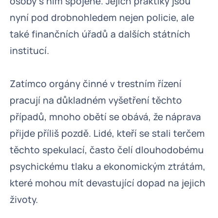
osoby s ním spojené. Jejich praktiky jsou
nyní pod drobnohledem nejen policie, ale
také finančních úřadů a dalších státních
institucí.
Zatímco orgány činné v trestním řízení
pracují na důkladném vyšetření těchto
případů, mnoho obětí se obává, že náprava
přijde příliš pozdě. Lidé, kteří se stali terčem
těchto spekulací, často čelí dlouhodobému
psychickému tlaku a ekonomickým ztrátám,
které mohou mít devastující dopad na jejich
životy.