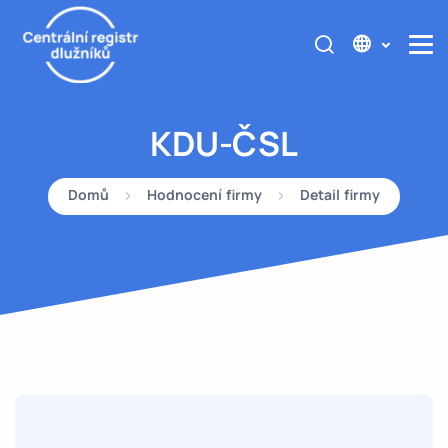
KDU-ČSL
Domů
Hodnocení firmy
Detail firmy