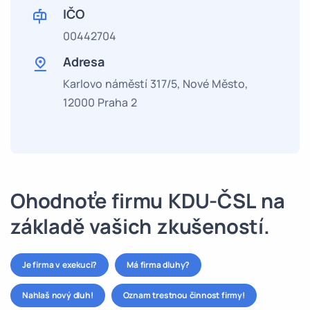
IČO
00442704
Adresa
Karlovo náměstí 317/5, Nové Město,
12000 Praha 2
Ohodnoťe firmu KDU-ČSL na
základě vašich zkušeností.
Je firma v exekuci?
Má firma dluhy?
Nahlaš nový dluh!
Oznam trestnou činnost firmy!