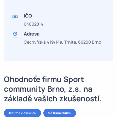
IČO
04002814
Adresa
Čechyňská 419/14a, Trnitá, 60200 Brno
Ohodnoťe firmu Sport
community Brno, z.s. na
základě vašich zkušeností.
Je firma v exekuci?
Má firma dluhy?