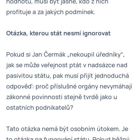
hodnotu, musí být jasné, kdo z nich
profituje a za jakých podmínek.
Otázka, kterou stát nesmí ignorovat
Pokud si Jan Čermák „nekoupil úředníky“,
jak se může veřejnost ptát v nadsázce nad
pasivitou státu, pak musí přijít jednoduchá
odpověď: proč příslušné orgány nevymáhají
zákonné povinnosti stejně tvrdě jako u
ostatních podnikatelů?
Tato otázka nemá být osobním útokem. Je
to otázka na fungování státu. Pokud běžný