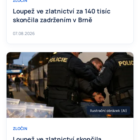
ZLOČIN
Loupež ve zlatnictví za 140 tisíc
skončila zadržením v Brně
07.08.2026
Ilustrační obrázek (AI)
ZLOČIN
Loupež ve zlatnictví skončila