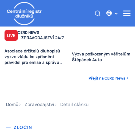
CERD NEWS
LIVE
– ZPRAVODAJSTVÍ 24/7
Asociace držitelů dluhopisů
Výzva poškozeným věřitelům
vyzve vládu ke zpřísnění
Štěpánek Auto
pravidel pro emise a správu
peněz investorů
Přejít na CERD News
Domů
Zpravodajství
Detail článku
ZLOČIN