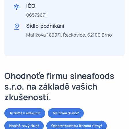
IČO
06579671
Sídlo podnikání
Maříkova 1899/1, Řečkovice, 62100 Brno
Ohodnoťe firmu sineafoods
s.r.o. na základě vašich
zkušeností.
Je firma v exekuci?
Má firma dluhy?
Nahlaš nový dluh!
Oznam trestnou činnost firmy!