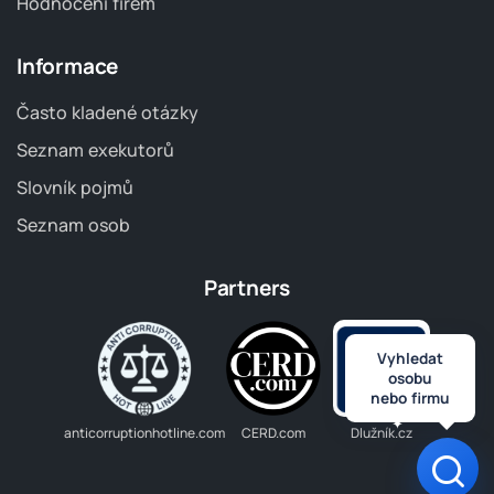
Hodnocení firem
Informace
Často kladené otázky
Seznam exekutorů
Slovník pojmů
Seznam osob
Partners
Vyhledat
osobu
nebo firmu
anticorruptionhotline.com
CERD.com
Dlužník.cz
Otev