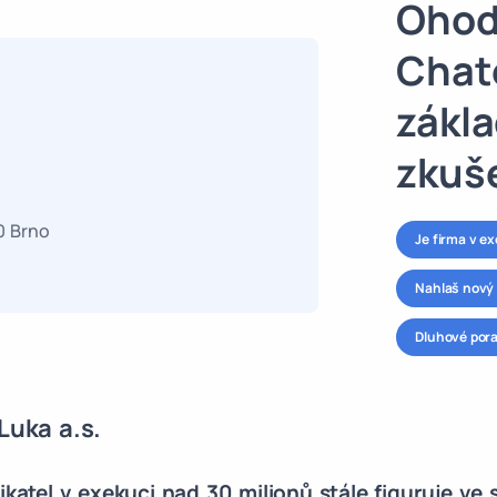
Ohod
Chat
zákla
zkuš
0 Brno
Je firma v e
Nahlaš nový 
Dluhové por
Luka a.s.
ikatel v exekuci nad 30 milionů stále figuruje ve