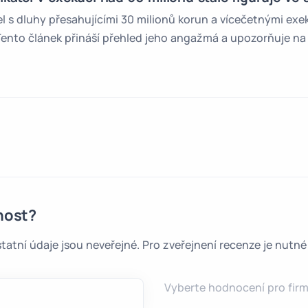
el s dluhy přesahujícími 30 milionů korun a vícečetnými ex
nto článek přináší přehled jeho angažmá a upozorňuje na r
nost?
tatní údaje jsou neveřejné. Pro zveřejnení recenze je nutn
Vyberte hodnocení pro firmu.