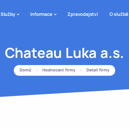
Služby
Informace
Zpravodajství
O službě
Chateau Luka a.s.
Domů
Hodnocení firmy
Detail firmy