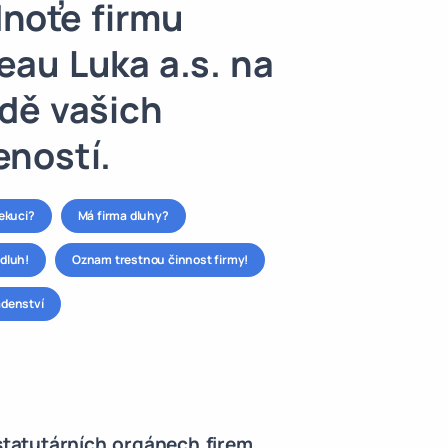
noťe firmu
eau Luka a.s. na
dě vašich
eností.
xekuci?
Má firma dluhy?
dluh!
Oznam trestnou činnost firmy!
adenství
 statutárních orgánech firem