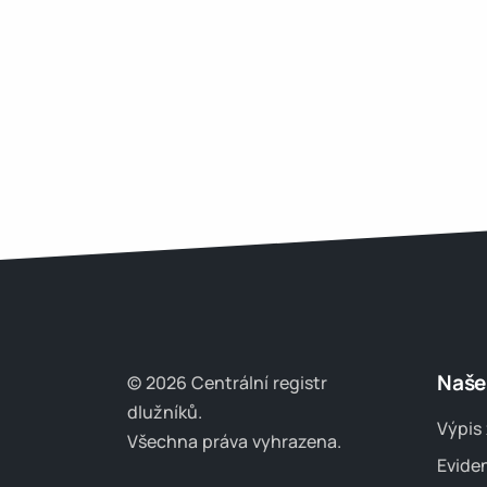
Naše
© 2026 Centrální registr
dlužníků.
Výpis 
Všechna práva vyhrazena.
Evide