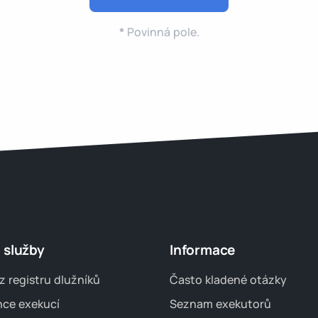
*
Povinná pole.
 služby
Informace
z registru dlužníků
Často kladené otázky
nce exekucí
Seznam exekutorů