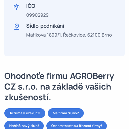
IČO
09902929
Sídlo podnikání
Maříkova 1899/1, Řečkovice, 62100 Brno
Ohodnoťe firmu AGROBerry
CZ s.r.o. na základě vašich
zkušeností.
Je firma v exekuci?
Má firma dluhy?
Nahlaš nový dluh!
Oznam trestnou činnost firmy!