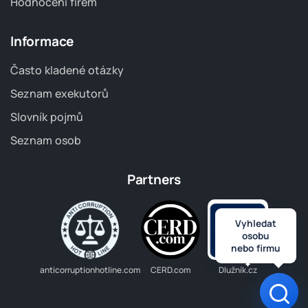
Hodnocení firem
Informace
Často kladené otázky
Seznam exekutorů
Slovník pojmů
Seznam osob
Partners
Vyhledat
osobu
nebo firmu
anticorruptionhotline.com
CERD.com
Dlužník.cz
Otev