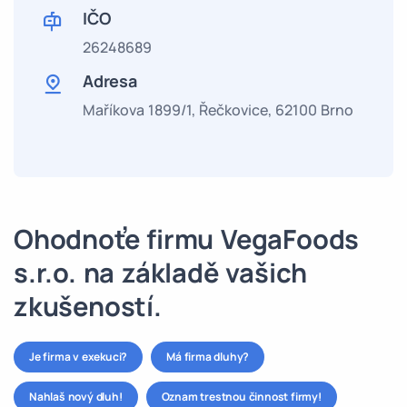
IČO
26248689
Adresa
Maříkova 1899/1, Řečkovice, 62100 Brno
Ohodnoťe firmu VegaFoods
s.r.o. na základě vašich
zkušeností.
Je firma v exekuci?
Má firma dluhy?
Nahlaš nový dluh!
Oznam trestnou činnost firmy!