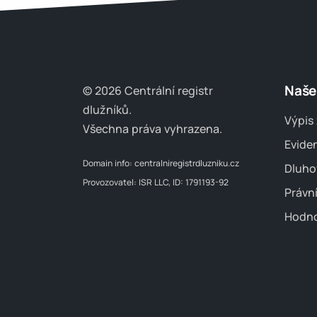
Naše
© 2026 Centrální registr
dlužníků.
Výpis 
Všechna práva vyhrazena.
Evide
Domain info:
centralniregistrdluzniku.cz
Dluho
Provozovatel: ISR LLC, ID: 1791193-92
Právn
Hodno