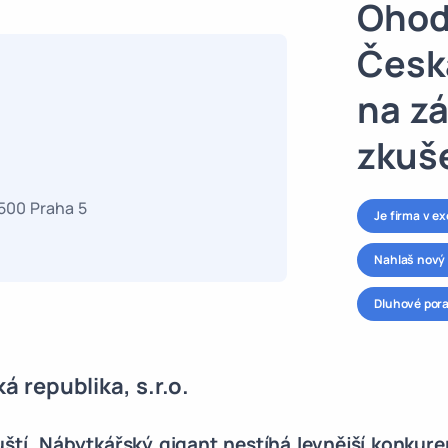
Ohod
Česká
na zá
zkuš
5500 Praha 5
Je firma v e
Nahlaš nový 
Dluhové por
á republika, s.r.o.
tí. Nábytkářský gigant nestíhá levnější konkure