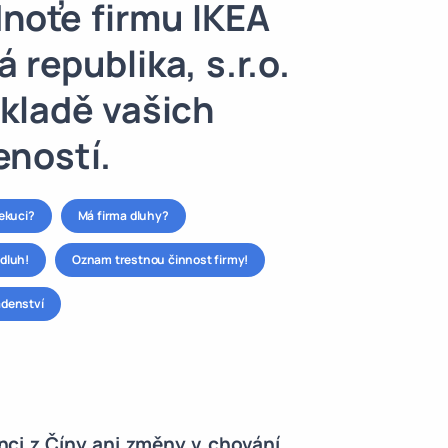
noťe firmu IKEA
 republika, s.r.o.
kladě vašich
eností.
xekuci?
Má firma dluhy?
dluh!
Oznam trestnou činnost firmy!
adenství
nci z Číny ani změny v chování