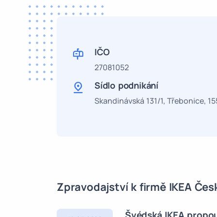
IČO
27081052
Sídlo podnikání
Skandinávská 131/1, Třebonice, 1
Zpravodajství k firmě IKEA Česk
Švédská IKEA propouš