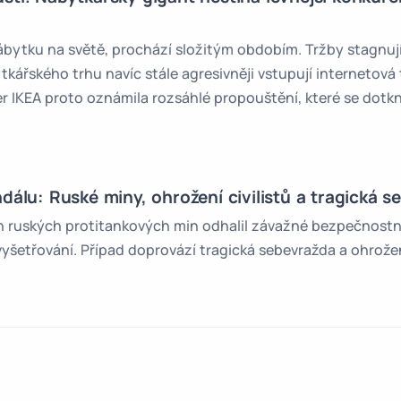
ábytku na světě, prochází složitým obdobím. Tržby stagnují,
ytkářského trhu navíc stále agresivněji vstupují internetov
er IKEA proto oznámila rozsáhlé propouštění, které se dot
dálu: Ruské miny, ohrožení civilistů a tragická s
 ruských protitankových min odhalil závažné bezpečnostní 
yšetřování. Případ doprovází tragická sebevražda a ohrožen