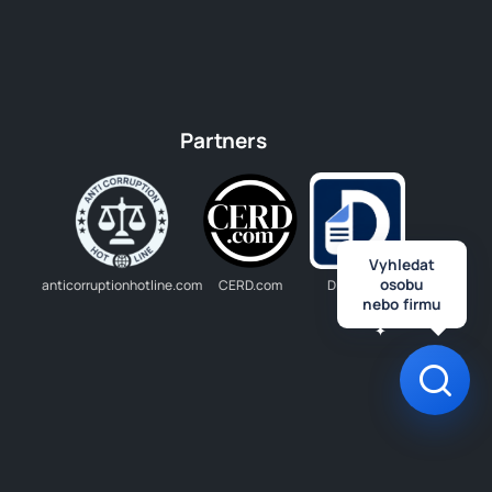
Partners
Vyhledat
osobu
anticorruptionhotline.com
CERD.com
Dlužník.cz
nebo firmu
Otev