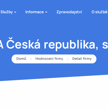
Služby
Informace
Zpravodajství
O službě
A Česká republika, s.
Domů
Hodnocení firmy
Detail firmy