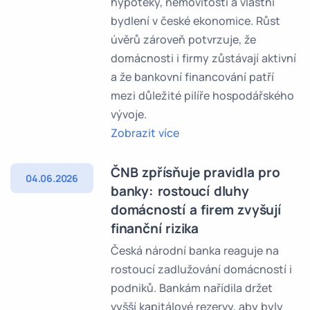
hypotéky, nemovitosti a vlastní
bydlení v české ekonomice. Růst
úvěrů zároveň potvrzuje, že
domácnosti i firmy zůstávají aktivní
a že bankovní financování patří
mezi důležité pilíře hospodářského
vývoje.
Zobrazit více
ČNB zpřísňuje pravidla pro
04.06.2026
banky: rostoucí dluhy
domácností a firem zvyšují
finanční rizika
Česká národní banka reaguje na
rostoucí zadlužování domácností i
podniků. Bankám nařídila držet
vyšší kapitálové rezervy, aby byly