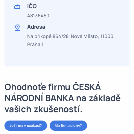
IČO
48136450
Adresa
Na příkopě 864/28, Nové Město, 11000
Praha 1
Ohodnoťe firmu ČESKÁ
NÁRODNÍ BANKA na základě
vašich zkušeností.
Je firma v exekuci?
Má firma dluhy?