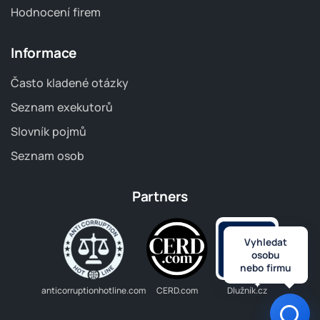
Hodnocení firem
Informace
Často kladené otázky
Seznam exekutorů
Slovník pojmů
Seznam osob
Partners
Vyhledat
osobu
nebo firmu
anticorruptionhotline.com
CERD.com
Dlužník.cz
Otev