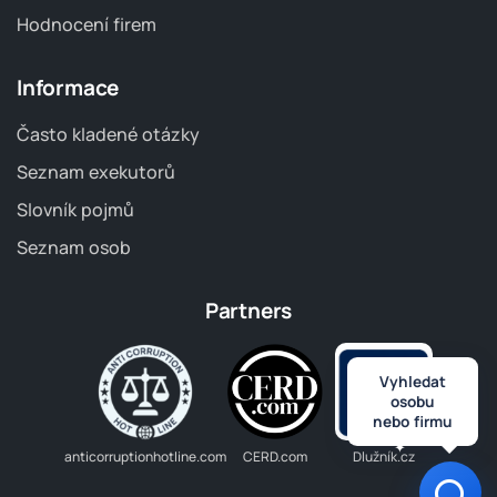
Hodnocení firem
Informace
Často kladené otázky
Seznam exekutorů
Slovník pojmů
Seznam osob
Partners
Vyhledat
osobu
nebo firmu
anticorruptionhotline.com
CERD.com
Dlužník.cz
Otev