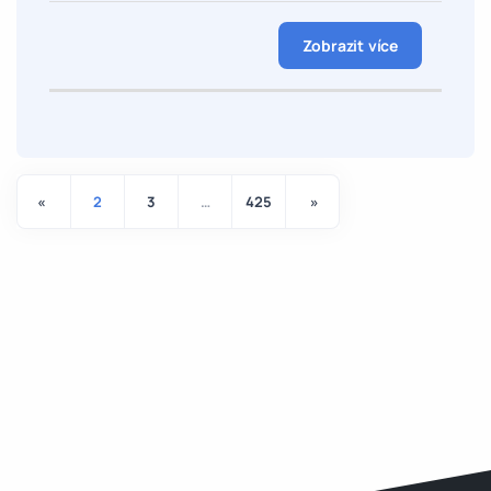
Zobrazit více
«
2
3
…
425
»