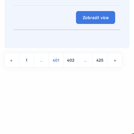
Zobrazit více
«
1
…
401
402
…
425
»