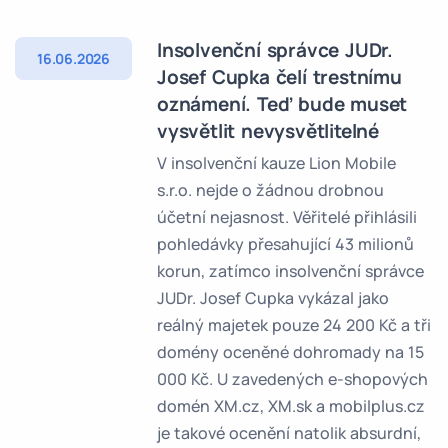
Insolvenční správce JUDr.
16.06.2026
Josef Cupka čelí trestnímu
oznámení. Teď bude muset
vysvětlit nevysvětlitelné
V insolvenční kauze Lion Mobile
s.r.o. nejde o žádnou drobnou
účetní nejasnost. Věřitelé přihlásili
pohledávky přesahující 43 milionů
korun, zatímco insolvenční správce
JUDr. Josef Cupka vykázal jako
reálný majetek pouze 24 200 Kč a tři
domény oceněné dohromady na 15
000 Kč. U zavedených e-shopových
domén XM.cz, XM.sk a mobilplus.cz
je takové ocenění natolik absurdní,