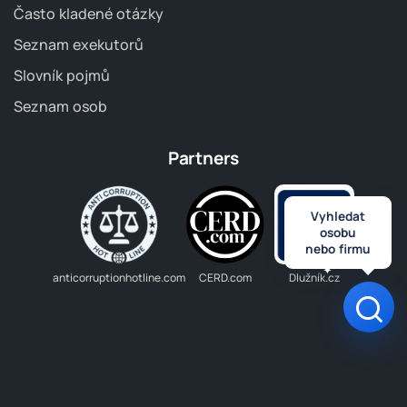
Často kladené otázky
Seznam exekutorů
Slovník pojmů
Seznam osob
Partners
Vyhledat
osobu
nebo firmu
anticorruptionhotline.com
CERD.com
Dlužník.cz
Otev