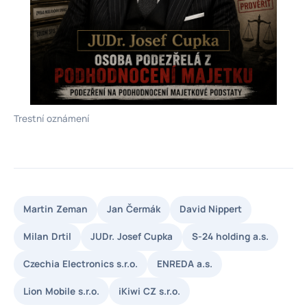
Trestní oznámení
Martin Zeman
Jan Čermák
David Nippert
Milan Drtil
JUDr. Josef Cupka
S-24 holding a.s.
Czechia Electronics s.r.o.
ENREDA a.s.
Lion Mobile s.r.o.
iKiwi CZ s.r.o.