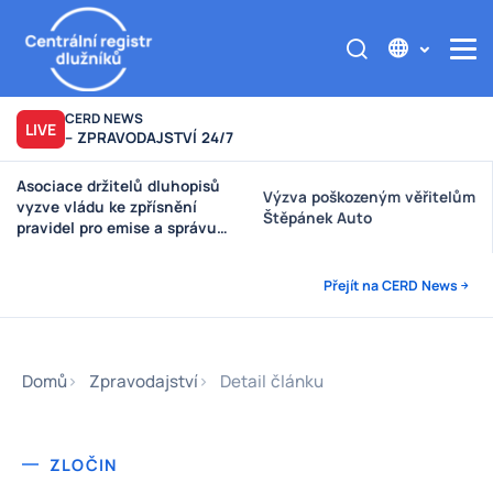
CERD NEWS
LIVE
– ZPRAVODAJSTVÍ 24/7
Asociace držitelů dluhopisů
Výzva poškozeným věřitelům
vyzve vládu ke zpřísnění
Štěpánek Auto
pravidel pro emise a správu
peněz investorů
Přejít na CERD News
Domů
Zpravodajství
Detail článku
ZLOČIN