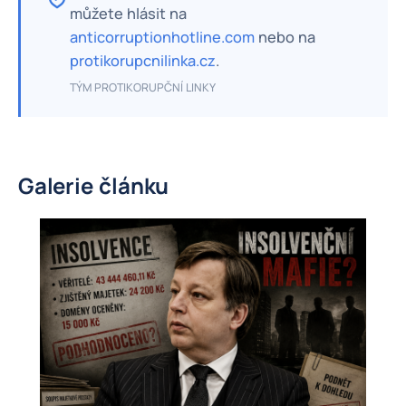
můžete hlásit na
anticorruptionhotline.com
nebo na
protikorupcnilinka.cz
.
TÝM PROTIKORUPČNÍ LINKY
Galerie článku