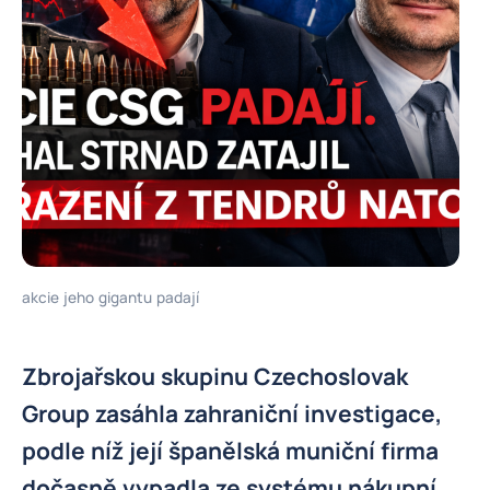
akcie jeho gigantu padají
Zbrojařskou skupinu Czechoslovak
Group zasáhla zahraniční investigace,
podle níž její španělská muniční firma
dočasně vypadla ze systému nákupní