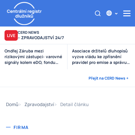
CERD NEWS
LIVE
– ZPRAVODAJSTVÍ 24/7
Asociace držitelů dluhopisů
Výzva poškozeným věřitelům
vyzve vládu ke zpřísnění
Štěpánek Auto
pravidel pro emise a správu
peněz investorů
Přejít na CERD News
Domů
Zpravodajství
Detail článku
FIRMA