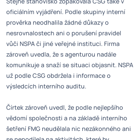
Stejné stanovisko zopakovala CSG také v
oficiálním vyjádření. Podle skupiny interní
prověrka neodhalila žádné důkazy o
nesrovnalostech ani o porušení pravidel
vůči NSPA či jiné veřejné instituci. Firma
zároveň uvedla, že s agenturou nadále
komunikuje a snaží se situaci objasnit. NSPA
už podle CSG obdržela i informace o
výsledcích interního auditu.
Čírtek zároveň uvedl, že podle nejlepšího
vědomí společnosti a na základě interního
šetření FMG neudělala nic nezákonného ani
se nepodílela na aktivitách, které by