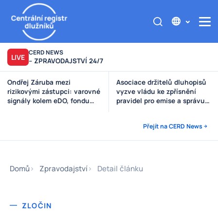
CERD NEWS
LIVE
– ZPRAVODAJSTVÍ 24/7
Ondřej Záruba mezi
Asociace držitelů dluhopisů
rizikovými zástupci: varovné
vyzve vládu ke zpřísnění
signály kolem eDO, fondu
pravidel pro emise a správu
Future X, DRFG a Finsideru
peněz investorů
Přejít na CERD News
Domů
Zpravodajství
Detail článku
ZLOČIN