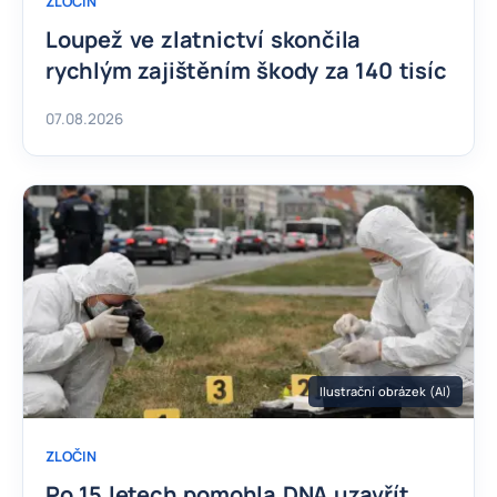
ZLOČIN
Loupež ve zlatnictví skončila
rychlým zajištěním škody za 140 tisíc
07.08.2026
Ilustrační obrázek (AI)
ZLOČIN
Po 15 letech pomohla DNA uzavřít