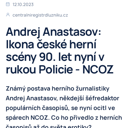
12.10.2023
centralniregistrdluzniku.cz
Andrej Anastasov:
Ikona české herní
scény 90. let nyní v
rukou Policie - NCOZ
Známý postava herního žurnalistiky
Andrej Anastasov, někdejší šéfredaktor
populárních časopisů, se nyní ocitl ve
spárech NCOZ. Co ho přivedlo z herních
časopisů až do světa erotiky?