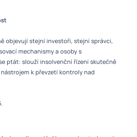
ost
objevují stejní investoři, stejní správci,
asovací mechanismy a osoby s
e ptát: slouží insolvenční řízení skutečně
 nástrojem k převzetí kontroly nad
5.