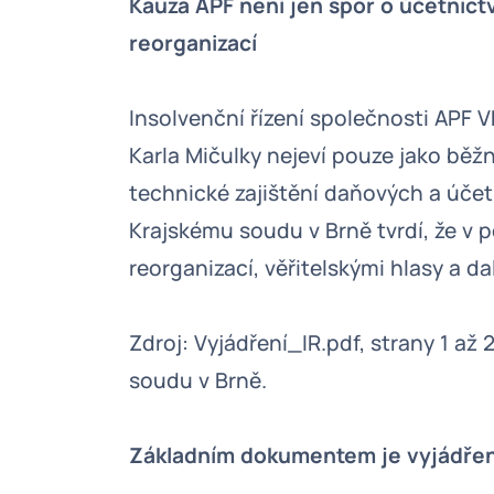
Kauza APF není jen spor o účetnictv
reorganizací
Insolvenční řízení společnosti APF 
Karla Mičulky nejeví pouze jako běž
technické zajištění daňových a účet
Krajskému soudu v Brně tvrdí, že v po
reorganizací, věřitelskými hlasy a
Zdroj: Vyjádření_IR.pdf, strany 1 až 
soudu v Brně.
Základním dokumentem je vyjádření