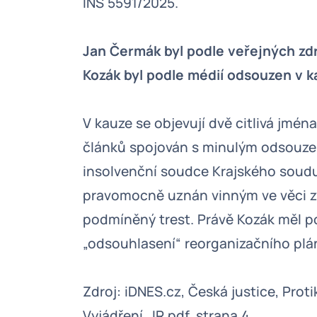
INS 5591/2025.
Jan Čermák byl podle veřejných zd
Kozák byl podle médií odsouzen v k
V kauze se objevují dvě citlivá jmé
článků spojován s minulým odsouzen
insolvenční soudce Krajského soudu 
pravomocně uznán vinným ve věci zn
podmíněný trest. Právě Kozák měl po
„odsouhlasení“ reorganizačního plán
Zdroj: iDNES.cz, Česká justice, Proti
Vyjádření_IR.pdf, strana 4.