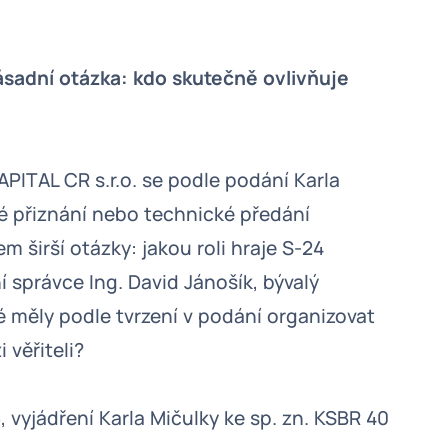
ásadní otázka: kdo skutečně ovlivňuje
ITAL CR s.r.o. se podle podání Karla
vé přiznání nebo technické předání
 širší otázky: jakou roli hraje S-24
í správce Ing. David Jánošík, bývalý
é měly podle tvrzení v podání organizovat
věřiteli?
5, vyjádření Karla Mičulky ke sp. zn. KSBR 40