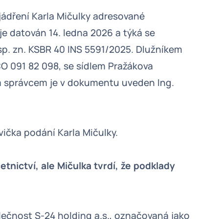
jádření Karla Mičulky adresované
e datován 14. ledna 2026 a týká se
sp. zn. KSBR 40 INS 5591/2025. Dlužníkem
ČO 091 82 098, se sídlem Pražákova
m správcem je v dokumentu uveden Ing.
avička podání Karla Mičulky.
nictví, ale Mičulka tvrdí, že podklady
olečnost S-24 holding a.s., označovaná jako