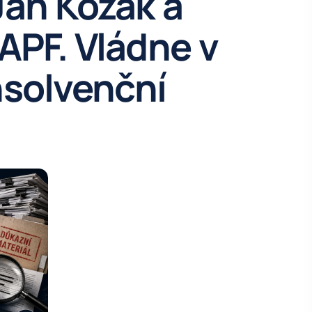
Jan Kozák a
APF. Vládne v
nsolvenční