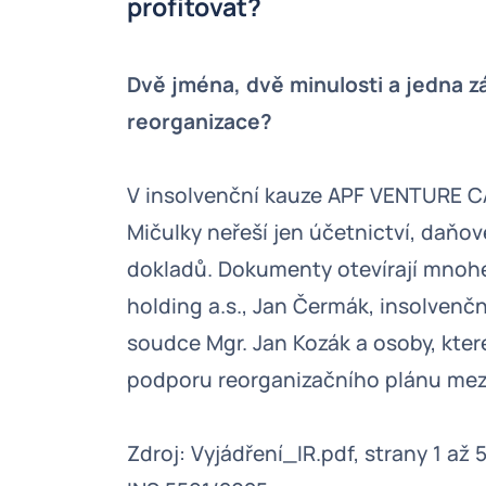
profitovat?
Dvě jména, dvě minulosti a jedna z
reorganizace?
V insolvenční kauze APF VENTURE CAP
Mičulky neřeší jen účetnictví, daňo
dokladů. Dokumenty otevírají mnohem
holding a.s., Jan Čermák, insolvenčn
soudce Mgr. Jan Kozák a osoby, kter
podporu reorganizačního plánu mezi 
Zdroj: Vyjádření_IR.pdf, strany 1 až 