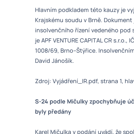
Hlavním podkladem této kauzy je vy
Krajskému soudu v Brně. Dokument j
insolvenčního řízení vedeného pod 
je APF VENTURE CAPITAL CR s.r.o., I
1008/69, Brno–Štýřice. Insolvenční
David Jánošík.
Zdroj: Vyjádření_IR.pdf, strana 1, hl
S-24 podle Mičulky zpochybňuje účet
byly předány
Karel Mičulka v podání uvádí, že sp