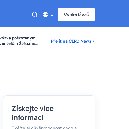
Vyhledávač
Výzva poškozeným
Přejít na CERD News
věřitelům Štěpánek
Auto
Získejte více
informací
Ověřte si důvěryhodnost osob a