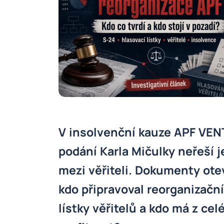
V insolvenční kauze APF VEN
podání Karla Mičulky neřeší 
mezi věřiteli. Dokumenty ote
kdo připravoval reorganizační
lístky věřitelů a kdo má z ce