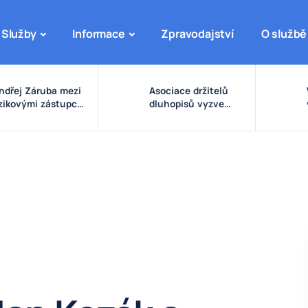
Služby
Informace
Zpravodajství
O službě
ndřej Záruba mezi
Asociace držitelů
izikovými zástupci:
dluhopisů vyzve
arovné signály
vládu ke zpřísnění
olem eDO, fondu
pravidel pro emise a
uture X, DRFG a
správu peněz
insideru
investorů