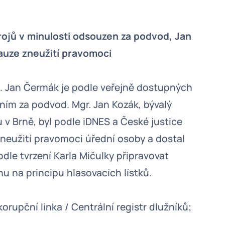
rojů v minulosti odsouzen za podvod, Jan
auze zneužití pravomoci
na. Jan Čermák je podle veřejně dostupných
ím za podvod. Mgr. Jan Kozák, bývalý
v Brně, byl podle iDNES a České justice
eužití pravomoci úřední osoby a dostal
dle tvrzení Karla Mičulky připravovat
u na principu hlasovacích lístků.
korupční linka / Centrální registr dlužníků;