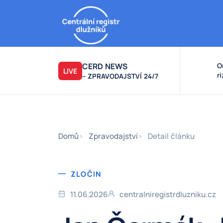
CERD NEWS
O
LIVE
r
– ZPRAVODAJSTVÍ 24/7
v
k
F
F
Domů
Zpravodajství
Detail článku
ZLOČIN
11.06.2026
centralniregistrdluzniku.cz