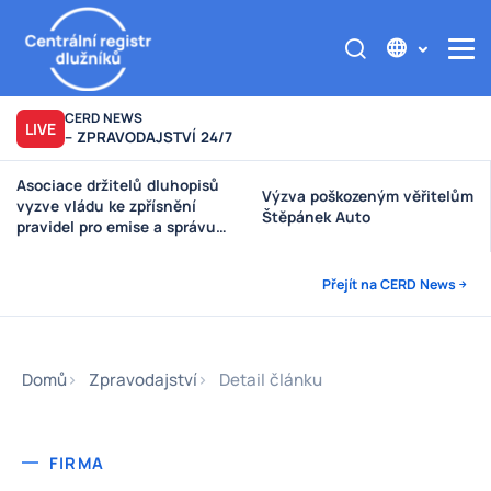
CERD NEWS
LIVE
– ZPRAVODAJSTVÍ 24/7
Asociace držitelů dluhopisů
Výzva poškozeným věřitelům
vyzve vládu ke zpřísnění
Štěpánek Auto
pravidel pro emise a správu
peněz investorů
Přejít na CERD News
Domů
Zpravodajství
Detail článku
FIRMA