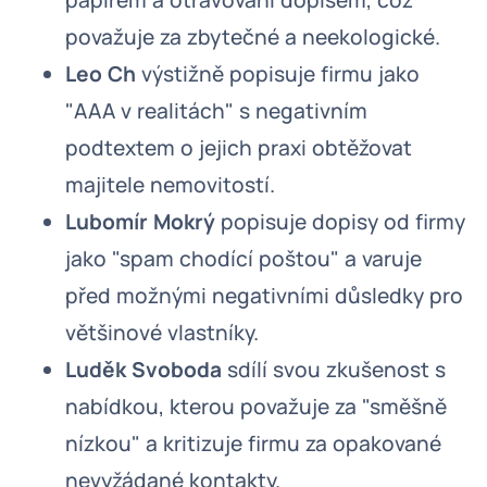
papírem a otravování dopisem, což
považuje za zbytečné a neekologické.
Leo Ch
výstižně popisuje firmu jako
"AAA v realitách" s negativním
podtextem o jejich praxi obtěžovat
majitele nemovitostí.
Lubomír Mokrý
popisuje dopisy od firmy
jako "spam chodící poštou" a varuje
před možnými negativními důsledky pro
většinové vlastníky.
Luděk Svoboda
sdílí svou zkušenost s
nabídkou, kterou považuje za "směšně
nízkou" a kritizuje firmu za opakované
nevyžádané kontakty.