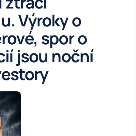
 ztrácí
u. Výroky o
rové, spor o
ií jsou noční
vestory