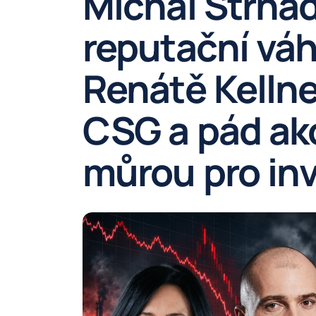
Michal Strnad
reputační váh
Renátě Kellne
CSG a pád akc
můrou pro in