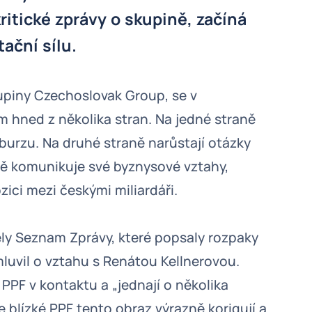
kritické zprávy o skupině, začíná
ační sílu.
kupiny Czechoslovak Group, se v
m hned z několika stran. Na jedné straně
 burzu. Na druhé straně narůstají otázky
ě komunikuje své byznysové vztahy,
zici mezi českými miliardáři.
ely Seznam Zprávy, které popsaly rozpaky
mluvil o vztahu s Renátou Kellnerovou.
 PPF v kontaktu a „jednají o několika
 blízké PPF tento obraz výrazně korigují a