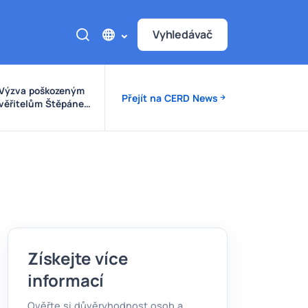
Vyhledávač
Výzva poškozeným
Přejít na CERD News
věřitelům Štěpánek
Auto
Získejte více
informací
Ověřte si důvěryhodnost osob a