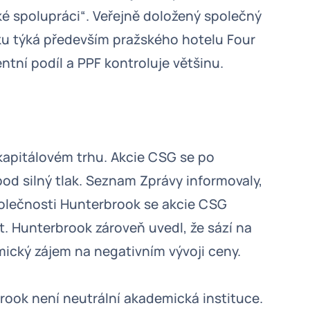
ké spolupráci“. Veřejně doložený společný
ku týká především pražského hotelu Four
ntní podíl a PPF kontroluje většinu.
kapitálovém trhu. Akcie CSG se po
od silný tlak. Seznam Zprávy informovaly,
polečnosti Hunterbrook se akcie CSG
. Hunterbrook zároveň uvedl, že sází na
mický zájem na negativním vývoji ceny.
brook není neutrální akademická instituce.