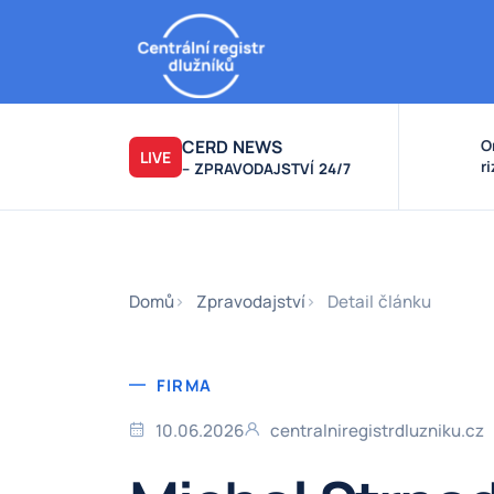
CERD NEWS
O
LIVE
r
– ZPRAVODAJSTVÍ 24/7
v
k
F
F
Domů
Zpravodajství
Detail článku
FIRMA
10.06.2026
centralniregistrdluzniku.cz