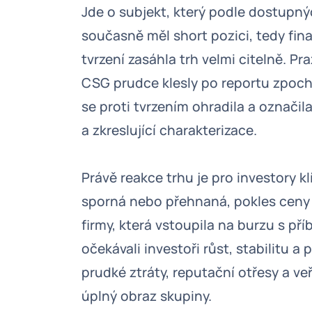
Jde o subjekt, který podle dostupnýc
současně měl short pozici, tedy fin
tvrzení zasáhla trh velmi citelně. Pr
CSG prudce klesly po reportu zpoc
se proti tvrzením ohradila a označila
a zkreslující charakterizace.
Právě reakce trhu je pro investory kl
sporná nebo přehnaná, pokles ceny u
firmy, která vstoupila na burzu s 
očekávali investoři růst, stabilitu a
prudké ztráty, reputační otřesy a ve
úplný obraz skupiny.