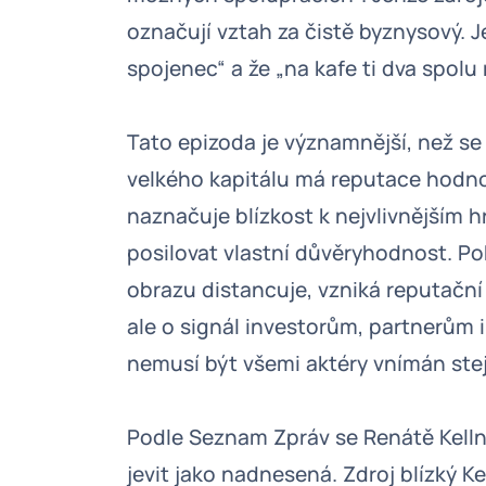
označují vztah za čistě byznysový. J
spojenec“ a že „na kafe ti dva spol
Tato epizoda je významnější, než se
velkého kapitálu má reputace hodno
naznačuje blízkost k nejvlivnějším 
posilovat vlastní důvěryhodnost. P
obrazu distancuje, vzniká reputační
ale o signál investorům, partnerům 
nemusí být všemi aktéry vnímán ste
Podle Seznam Zpráv se Renátě Kelln
jevit jako nadnesená. Zdroj blízký Ke