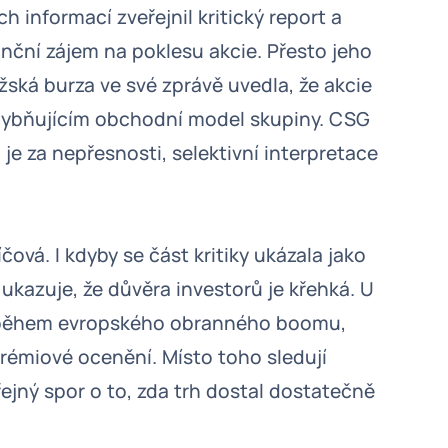
h informací zveřejnil kritický report a
anční zájem na poklesu akcie. Přesto jeho
ažská burza ve své zprávě uvedla, že akcie
hybňujícím obchodní model skupiny. CSG
 je za nepřesnosti, selektivní interpretace
íčová. I kdyby se část kritiky ukázala jako
kazuje, že důvěra investorů je křehká. U
příběhem evropského obranného boomu,
 prémiové ocenění. Místo toho sledují
řejný spor o to, zda trh dostal dostatečně