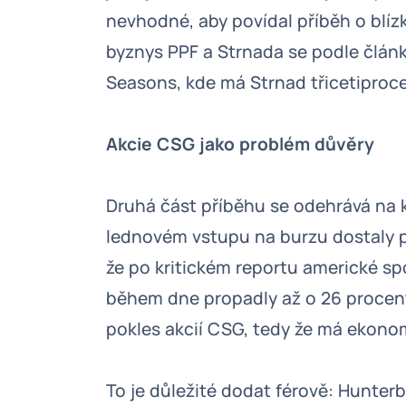
nevhodné, aby povídal příběh o blíz
byznys PPF a Strnada se podle člán
Seasons, kde má Strnad třicetiproce
Akcie CSG jako problém důvěry
Druhá část příběhu se odehrává na 
lednovém vstupu na burzu dostaly p
že po kritickém reportu americké s
během dne propadly až o 26 procent
pokles akcií CSG, tedy že má ekono
To je důležité dodat férově: Hunter