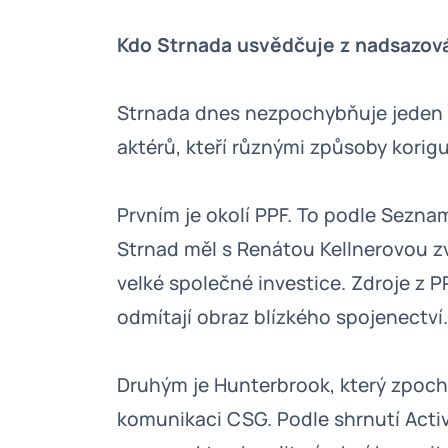
Kdo Strnada usvědčuje z nadsazov
Strnada dnes nezpochybňuje jeden iz
aktérů, kteří různými způsoby korigu
Prvním je okolí PPF. To podle Sezna
Strnad měl s Renátou Kellnerovou zv
velké společné investice. Zdroje z P
odmítají obraz blízkého spojenectví
Druhým je Hunterbrook, který zpoch
komunikaci CSG. Podle shrnutí Acti