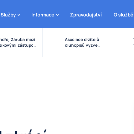
Služby
Informace
Zpravodajství
O službě
ndřej Záruba mezi
Asociace držitelů
izikovými zástupci:
dluhopisů vyzve
arovné signály
vládu ke zpřísnění
olem eDO, fondu
pravidel pro emise a
uture X, DRFG a
správu peněz
insideru
investorů