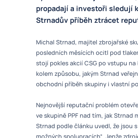
propadají a investoři sledují 
Strnadův příběh ztrácet reput
Michal Strnad, majitel zbrojařské s
posledních měsících ocitl pod tlake
stojí pokles akcií CSG po vstupu na
kolem způsobu, jakým Strnad veřejn
obchodní příběh skupiny i vlastní po
Nejnovější reputační problém otevř
ve skupině PPF nad tím, jak Strnad 
Strnad podle článku uvedl, že jsou s
možných spolupracích“. Jenže zdroje