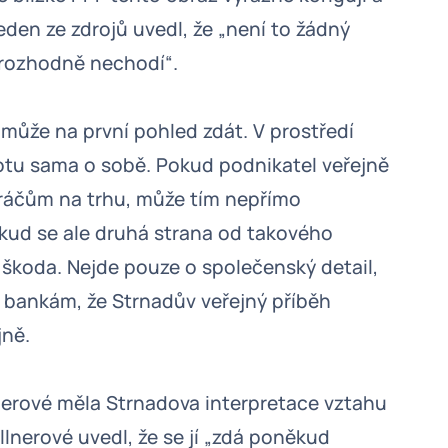
eden ze zdrojů uvedl, že „není to žádný
u rozhodně nechodí“.
 může na první pohled zdát. V prostředí
tu sama o sobě. Pokud podnikatel veřejně
hráčům na trhu, může tím nepřímo
okud se ale druhá strana od takového
 škoda. Nejde pouze o společenský detail,
i bankám, že Strnadův veřejný příběh
jně.
erové měla Strnadova interpretace vztahu
llnerové uvedl, že se jí „zdá poněkud