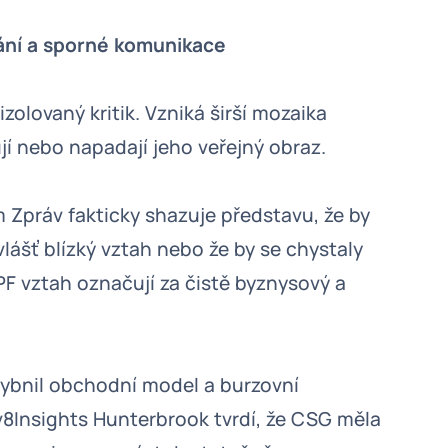
ání a sporné komunikace
olovaný kritik. Vzniká širší mozaika
jí nebo napadají jeho veřejný obraz.
m Zpráv fakticky shazuje představu, že by
lášť blízký vztah nebo že by se chystaly
PF vztah označují za čistě byznysový a
.
ybnil obchodní model a burzovní
v8Insights Hunterbrook tvrdí, že CSG měla