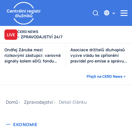
CERD NEWS
LIVE
– ZPRAVODAJSTVÍ 24/7
Asociace držitelů dluhopisů
Výzva poškozeným věřitelům
vyzve vládu ke zpřísnění
Štěpánek Auto
pravidel pro emise a správu
peněz investorů
Přejít na CERD News
Domů
Zpravodajství
Detail článku
EKONOMIE