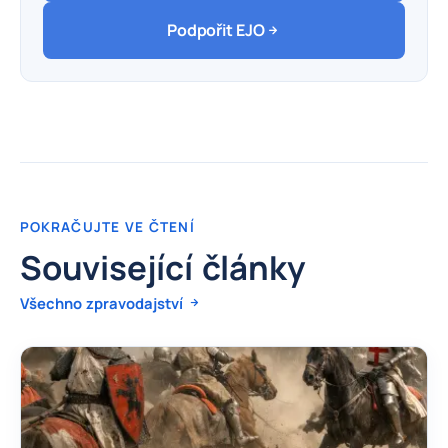
Podpořit EJO
POKRAČUJTE VE ČTENÍ
Související články
Všechno zpravodajství