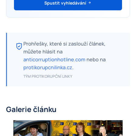
Spustit vyhledávání
Prohřešky, které si zaslouží článek,
můžete hlásit na
anticorruptionhotline.com
nebo na
protikorupcnilinka.cz
.
TÝM PROTIKORUPČNÍ LINKY
Galerie článku