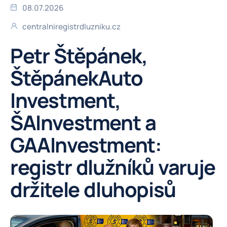
08.07.2026
centralniregistrdluzniku.cz
Petr Štěpánek,
ŠtěpánekAuto
Investment,
ŠAInvestment a
GAAInvestment:
registr dlužníků varuje
držitele dluhopisů