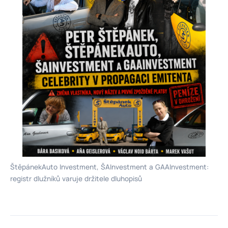
ŠtěpánekAuto Investment, ŠAInvestment a GAAInvestment:
registr dlužníků varuje držitele dluhopisů