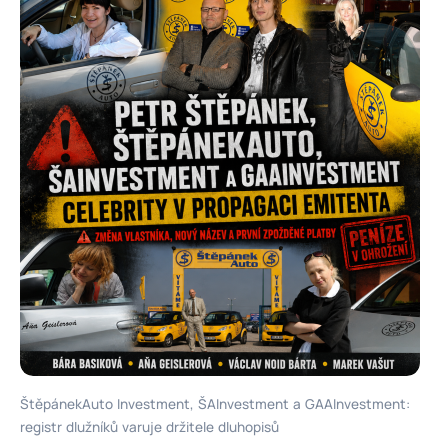
ŠtěpánekAuto Investment, ŠAInvestment a GAAInvestment:
registr dlužníků varuje držitele dluhopisů