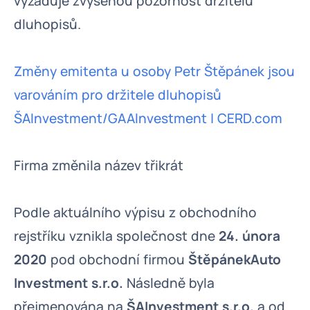
vyžaduje zvýšenou pozornost držitelů
dluhopisů.
Změny emitenta u osoby Petr Štěpánek jsou
varováním pro držitele dluhopisů
ŠAInvestment/GAAInvestment | CERD.com
Firma změnila název třikrát
Podle aktuálního výpisu z obchodního
rejstříku vznikla společnost dne
24. února
2020
pod obchodní firmou
ŠtěpánekAuto
Investment s.r.o.
Následně byla
přejmenována na
ŠAInvestment s.r.o.
a od