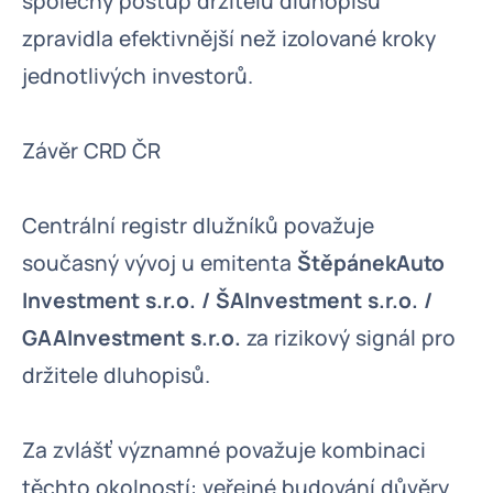
společný postup držitelů dluhopisů
zpravidla efektivnější než izolované kroky
jednotlivých investorů.
Závěr CRD ČR
Centrální registr dlužníků považuje
současný vývoj u emitenta
ŠtěpánekAuto
Investment s.r.o. / ŠAInvestment s.r.o. /
GAAInvestment s.r.o.
za rizikový signál pro
držitele dluhopisů.
Za zvlášť významné považuje kombinaci
těchto okolností: veřejné budování důvěry