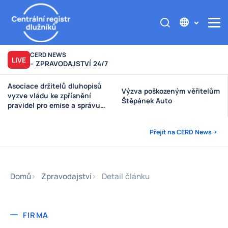
CERD NEWS
LIVE
– ZPRAVODAJSTVÍ 24/7
Asociace držitelů dluhopisů
Výzva poškozeným věřitelům
vyzve vládu ke zpřísnění
Štěpánek Auto
pravidel pro emise a správu
peněz investorů
Přejít na CERD News
Domů
Zpravodajství
Detail článku
FIRMA