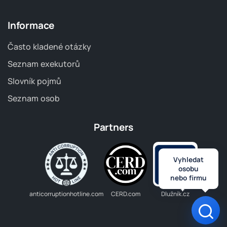
Informace
Často kladené otázky
Seznam exekutorů
Slovník pojmů
Seznam osob
Partners
Vyhledat
osobu
nebo firmu
anticorruptionhotline.com
CERD.com
Dlužník.cz
Otev