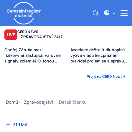
CERD NEWS
LIVE
– ZPRAVODAJSTVÍ 24/7
Asociace držitelů dluhopisů
Výzva poškozeným věřitelům
vyzve vládu ke zpřísnění
Štěpánek Auto
pravidel pro emise a správu
peněz investorů
Přejít na CERD News
Domů
Zpravodajství
Detail článku
FIRMA