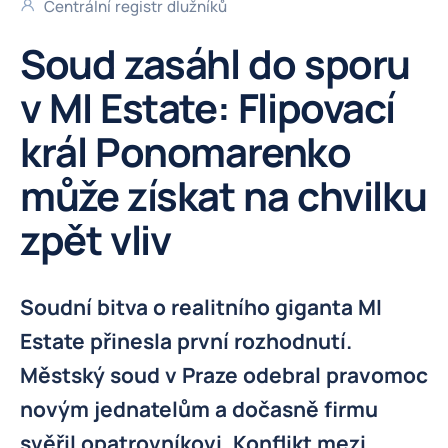
Centrální registr dlužníků
Soud zasáhl do sporu
v MI Estate: Flipovací
král Ponomarenko
může získat na chvilku
zpět vliv
Soudní bitva o realitního giganta MI
Estate přinesla první rozhodnutí.
Městský soud v Praze odebral pravomoc
novým jednatelům a dočasně firmu
svěřil opatrovníkovi. Konflikt mezi