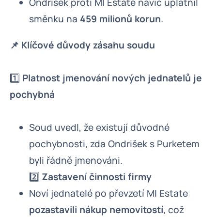
Ondrišek proti MI Estate navíc uplatnil
směnku na
459 milionů korun
.
📌 Klíčové důvody zásahu soudu
1️⃣
Platnost jmenování nových jednatelů je
pochybná
Soud uvedl, že existují důvodné
pochybnosti, zda Ondrišek s Purketem
byli řádně jmenováni.
2️⃣
Zastavení činnosti firmy
Noví jednatelé po převzetí MI Estate
pozastavili nákup nemovitostí
, což