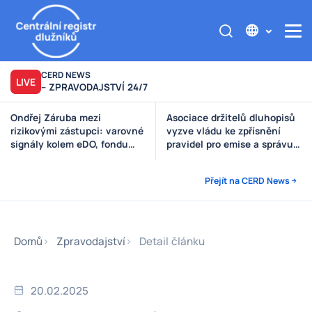
CERD NEWS
LIVE
– ZPRAVODAJSTVÍ 24/7
Ondřej Záruba mezi
Asociace držitelů dluhopisů
rizikovými zástupci: varovné
vyzve vládu ke zpřísnění
signály kolem eDO, fondu
pravidel pro emise a správu
Future X, DRFG a Finsideru
peněz investorů
Přejít na CERD News
Domů
Zpravodajství
Detail článku
20.02.2025