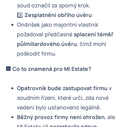
soud označil za sporný krok.
3️⃣
Zesplatnění obřího úvěru
Ondrišek jako majoritní vlastník
požadoval předčasné
splacení téměř
půlmiliardového úvěru
, čímž mohl
poškodit firmu.
🏢 Co to znamená pro MI Estate?
Opatrovník bude zastupovat firmu
v
soudním řízení, které určí, zda nové
vedení bylo ustanoveno legálně.
Běžný provoz firmy není ohrožen
, ale
MI Estate již
pozastavila nákup