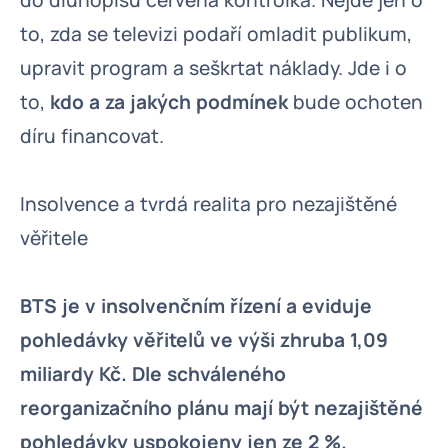
do dluhopisů červená kontrolka. Nejde jen o
to, zda se televizi podaří omladit publikum,
upravit program a seškrtat náklady. Jde i o
to,
kdo a za jakých podmínek
bude ochoten
díru financovat.
Insolvence a tvrdá realita pro nezajištěné
věřitele
BTS je v insolvenčním řízení a eviduje
pohledávky věřitelů ve výši zhruba 1,09
miliardy Kč. Dle schváleného
reorganizačního plánu mají být nezajištěné
pohledávky uspokojeny jen ze 2 %.