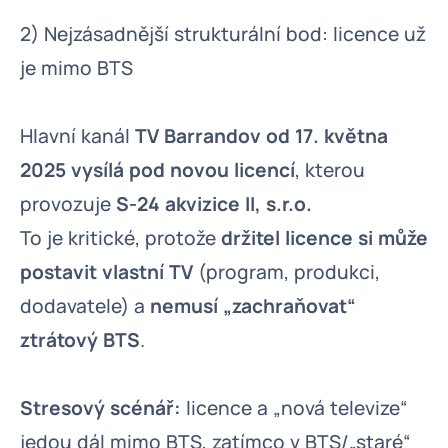
2) Nejzásadnější strukturální bod: licence už
je mimo BTS
Hlavní kanál
TV Barrandov od 17. května
2025 vysílá pod novou licencí
, kterou
provozuje
S-24 akvizice II, s.r.o.
To je kritické, protože
držitel licence si může
postavit vlastní TV
(program, produkci,
dodavatele) a
nemusí „zachraňovat“
ztrátový BTS
.
Stresový scénář:
licence a „nová televize“
jedou dál mimo BTS, zatímco v BTS/„staré“