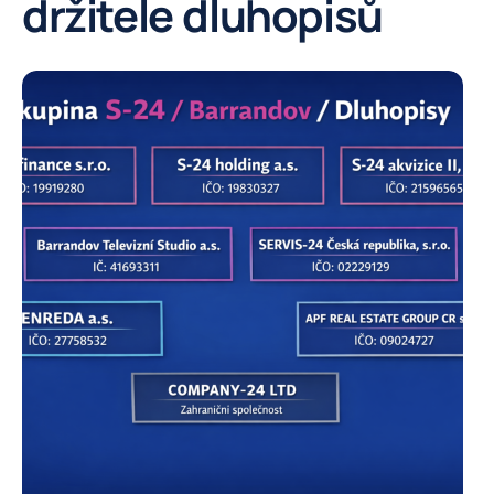
držitele dluhopisů