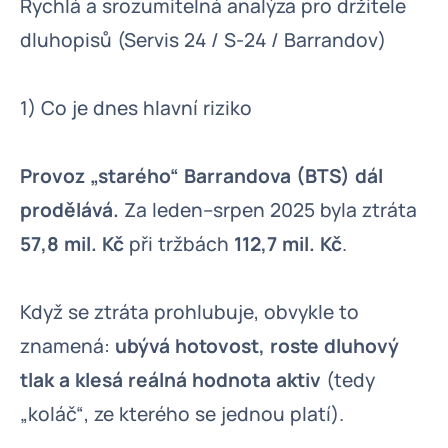
Rychlá a srozumitelná analýza pro držitele
dluhopisů (Servis 24 / S-24 / Barrandov)
1) Co je dnes hlavní riziko
Provoz „starého“ Barrandova (BTS) dál
prodělává.
Za leden–srpen 2025 byla ztráta
57,8 mil. Kč
při tržbách
112,7 mil. Kč
.
Když se ztráta prohlubuje, obvykle to
znamená:
ubývá hotovost, roste dluhový
tlak a klesá reálná hodnota aktiv
(tedy
„koláč“, ze kterého se jednou platí).