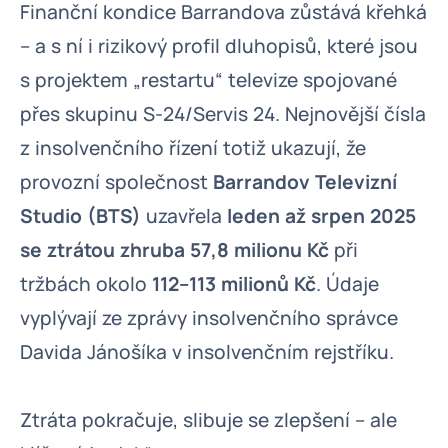
Finanční kondice Barrandova zůstává křehká
– a s ní i rizikový profil dluhopisů, které jsou
s projektem „restartu“ televize spojované
přes skupinu S-24/Servis 24. Nejnovější čísla
z insolvenčního řízení totiž ukazují, že
provozní společnost
Barrandov Televizní
Studio (BTS)
uzavřela
leden až srpen 2025
se ztrátou zhruba 57,8 milionu Kč
při
tržbách okolo
112–113 milionů Kč
. Údaje
vyplývají ze zprávy insolvenčního správce
Davida Jánošíka v insolvenčním rejstříku.
Ztráta pokračuje, slibuje se zlepšení – ale