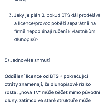
Jaký je plán B
, pokud BTS dál prodělává
a licence/provoz poběží separátně na
firmě nepodléhají ručení k vlastníkům
dluhopisů?
5) Jednověté shrnutí
Oddělení licence od BTS + pokračující
ztráty znamenají, že dluhopisové riziko
roste: „nová TV“ může běžet mimo původní
dluhy, zatímco ve staré struktuře může