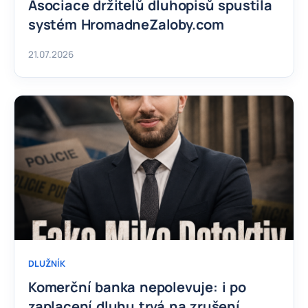
Asociace držitelů dluhopisů spustila
systém HromadneZaloby.com
21.07.2026
DLUŽNÍK
Komerční banka nepolevuje: i po
zaplacení dluhu trvá na zrušení