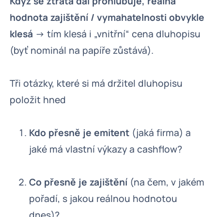
Když se ztráta dál prohlubuje, reálná
hodnota zajištění / vymahatelnosti obvykle
klesá
→ tím klesá i „vnitřní“ cena dluhopisu
(byť nominál na papíře zůstává).
Tři otázky, které si má držitel dluhopisu
položit hned
Kdo přesně je emitent
(jaká firma) a
jaké má vlastní výkazy a cashflow?
Co přesně je zajištění
(na čem, v jakém
pořadí, s jakou reálnou hodnotou
dnes)?