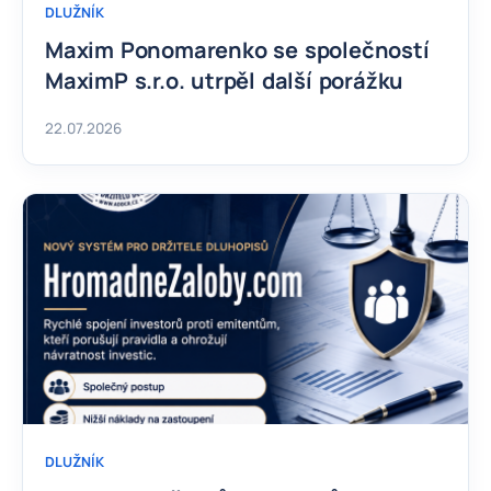
DLUŽNÍK
Maxim Ponomarenko se společností
MaximP s.r.o. utrpěl další porážku
22.07.2026
DLUŽNÍK