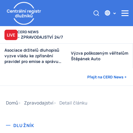
CERD NEWS
LIVE
– ZPRAVODAJSTVÍ 24/7
Asociace držitelů dluhopisů
Výzva poškozeným věřitelům
vyzve vládu ke zpřísnění
Štěpánek Auto
pravidel pro emise a správu
peněz investorů
Přejít na CERD News
Domů
Zpravodajství
Detail článku
DLUŽNÍK