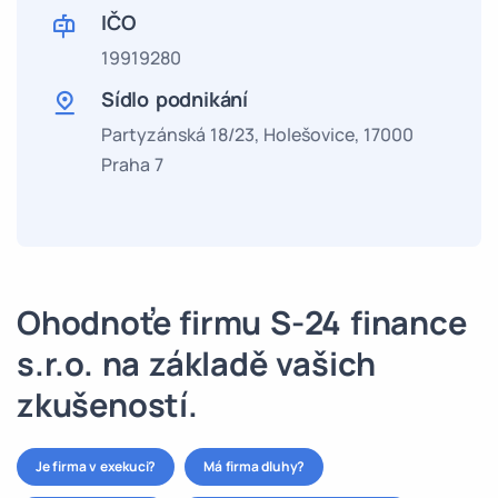
IČO
19919280
Sídlo podnikání
Partyzánská 18/23, Holešovice, 17000
Praha 7
Ohodnoťe firmu S-24 finance
s.r.o. na základě vašich
zkušeností.
Je firma v exekuci?
Má firma dluhy?