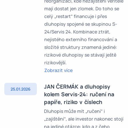
reorganizaci, kde nezajištění věřitelé
mají dostat jen zlomek. Do toho se
celý „restart“ financuje i přes
dluhopisy spojené se skupinou S-
24/Servis 24. Kombinace ztrát,
nejistého externího financování a
složité struktury znamená jediné:
rizikové dluhopisy se stávají ještě
rizikovější.
Zobrazit více
JAN ČERMÁK a dluhopisy
25.01.2026
kolem Servis-24: ručení na
papíře, riziko v číslech
Dluhopis může mít „ručení“ i
„zajištění“, ale investor nakonec stojí
na jediné otázce: kdo a z čeho