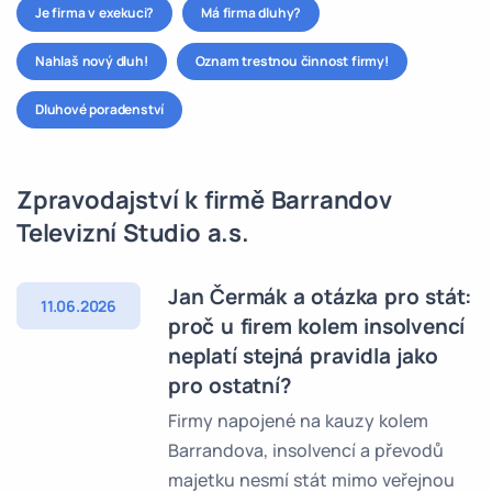
Je firma v exekuci?
Má firma dluhy?
Nahlaš nový dluh!
Oznam trestnou činnost firmy!
Dluhové poradenství
Zpravodajství k firmě Barrandov
Televizní Studio a.s.
Jan Čermák a otázka pro stát:
11.06.2026
proč u firem kolem insolvencí
neplatí stejná pravidla jako
pro ostatní?
Firmy napojené na kauzy kolem
Barrandova, insolvencí a převodů
majetku nesmí stát mimo veřejnou