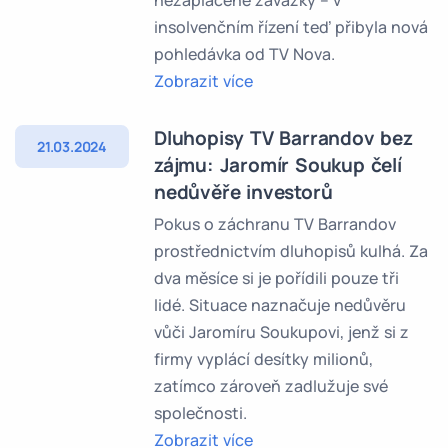
nezaplacené závazky – v
insolvenčním řízení teď přibyla nová
pohledávka od TV Nova.
Zobrazit více
Dluhopisy TV Barrandov bez
21.03.2024
zájmu: Jaromír Soukup čelí
nedůvěře investorů
Pokus o záchranu TV Barrandov
prostřednictvím dluhopisů kulhá. Za
dva měsíce si je pořídili pouze tři
lidé. Situace naznačuje nedůvěru
vůči Jaromíru Soukupovi, jenž si z
firmy vyplácí desítky milionů,
zatímco zároveň zadlužuje své
společnosti.
Zobrazit více