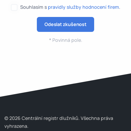
Souhlasím s
pravidly služby hodnocení firem
.
*
Povinná pole.
© 2026 Centrální registr dlužníků.
Všechna práva
vyhrazena.