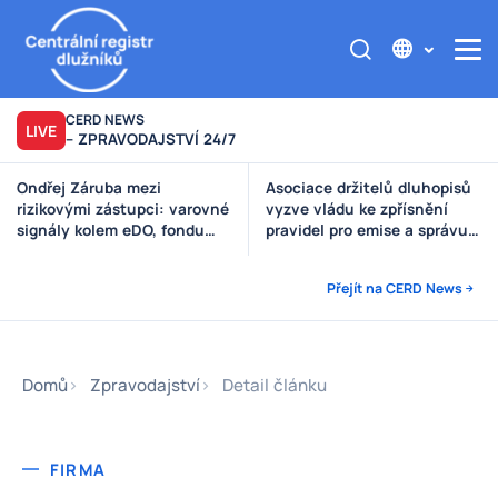
CERD NEWS
LIVE
– ZPRAVODAJSTVÍ 24/7
Asociace držitelů dluhopisů
Výzva poškozeným věřitelům
vyzve vládu ke zpřísnění
Štěpánek Auto
pravidel pro emise a správu
peněz investorů
Přejít na CERD News
Domů
Zpravodajství
Detail článku
FIRMA