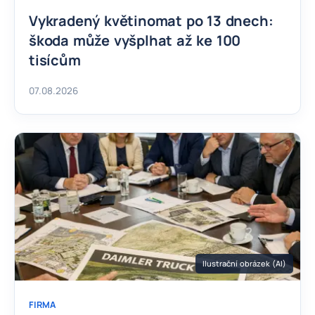
Vykradený květinomat po 13 dnech:
škoda může vyšplhat až ke 100
tisícům
07.08.2026
Ilustrační obrázek (AI)
FIRMA