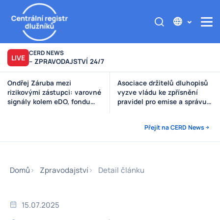
CERD NEWS
LIVE
– ZPRAVODAJSTVÍ 24/7
Ondřej Záruba mezi
Asociace držitelů dluhopisů
rizikovými zástupci: varovné
vyzve vládu ke zpřísnění
signály kolem eDO, fondu
pravidel pro emise a správu
Future X, DRFG a Finsideru
peněz investorů
Přejít na CERD News
Domů
Zpravodajství
Detail článku
15.07.2025