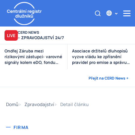
CERD NEWS
LIVE
– ZPRAVODAJSTVÍ 24/7
Asociace držitelů dluhopisů
Výzva poškozeným věřitelům
vyzve vládu ke zpřísnění
Štěpánek Auto
pravidel pro emise a správu
peněz investorů
Přejít na CERD News
Domů
Zpravodajství
Detail článku
FIRMA