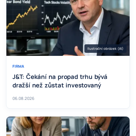
Ilustrační obrázek (AI)
FIRMA
J&T: Čekání na propad trhu bývá
dražší než zůstat investovaný
06.08.2026