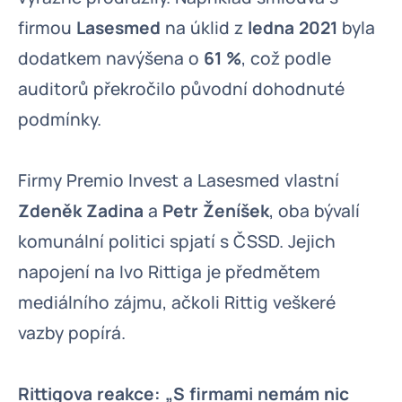
firmou
Lasesmed
na úklid z
ledna 2021
byla
dodatkem navýšena o
61 %
, což podle
auditorů překročilo původní dohodnuté
podmínky.
Firmy Premio Invest a Lasesmed vlastní
Zdeněk Zadina
a
Petr Ženíšek
, oba bývalí
komunální politici spjatí s ČSSD. Jejich
napojení na Ivo Rittiga je předmětem
mediálního zájmu, ačkoli Rittig veškeré
vazby popírá.
Rittigova reakce: „S firmami nemám nic