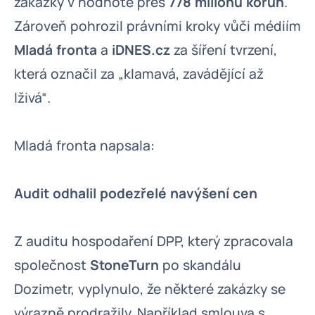
zakázky v hodnotě přes
778 milionů korun
.
Zároveň pohrozil právními kroky vůči médiím
Mladá fronta
a
iDNES.cz
za šíření tvrzení,
která označil za „klamavá, zavádějící až
lživá“.
Mladá fronta napsala:
Audit odhalil podezřelé navýšení cen
Z auditu hospodaření DPP, který zpracovala
společnost
StoneTurn
po skandálu
Dozimetr, vyplynulo, že některé zakázky se
výrazně prodražily. Například smlouva s