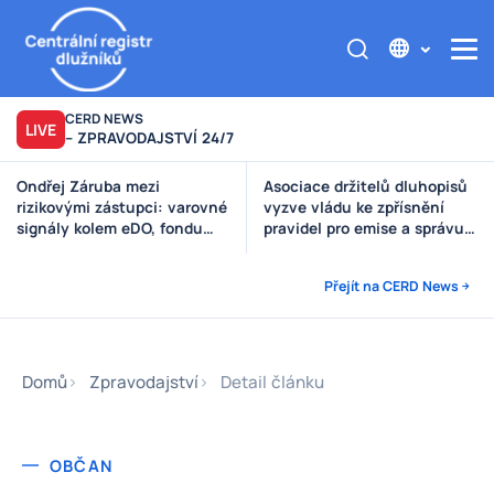
CERD NEWS
LIVE
– ZPRAVODAJSTVÍ 24/7
Asociace držitelů dluhopisů
vyzve vládu ke zpřísnění
pravidel pro emise a správu
peněz investorů
Přejít na CERD News
Domů
Zpravodajství
Detail článku
OBČAN