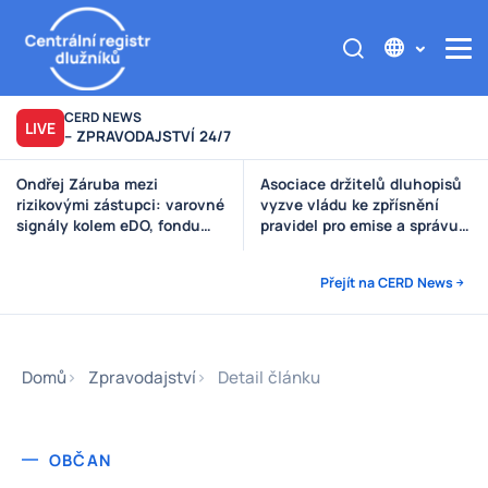
CERD NEWS
LIVE
– ZPRAVODAJSTVÍ 24/7
Asociace držitelů dluhopisů
Výzva poškozeným věřitelům
vyzve vládu ke zpřísnění
Štěpánek Auto
pravidel pro emise a správu
peněz investorů
Přejít na CERD News
Domů
Zpravodajství
Detail článku
OBČAN