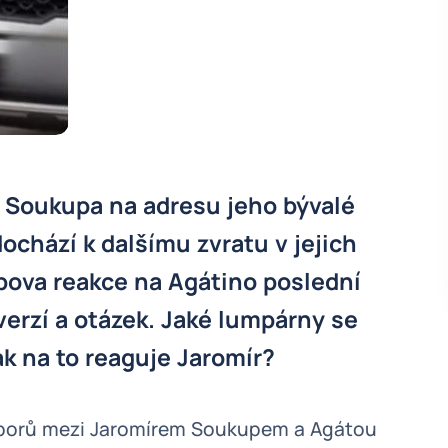
 Soukupa na adresu jeho bývalé
chází k dalšímu zvratu v jejich
ova reakce na Agátino poslední
verzí a otázek. Jaké lumpárny se
ak na to reaguje Jaromír?
sporů mezi Jaromírem Soukupem a Agátou