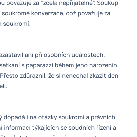
ou považuje za "zcela nepřijatelné". Soukup
ní soukromé konverzace, což považuje za
a soukromí.
ezastavil ani při osobních událostech.
 setkání s paparazzi během jeho narozenin,
Přesto zdůraznil, že si nenechal zkazit den
li.
ý dopadá i na otázky soukromí a právních
í informací týkajících se soudních řízení a