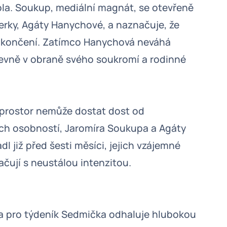
ola. Soukup, mediální magnát, se otevřeně
nerky, Agáty Hanychové, a naznačuje, že
d ukončení. Zatímco Hanychová neváhá
 pevně v obraně svého soukromí a rodinné
í prostor nemůže dostat dost od
h osobností, Jaromíra Soukupa a Agáty
dl již před šesti měsíci, jejich vzájemné
čují s neustálou intenzitou.
a pro týdeník Sedmička odhaluje hlubokou