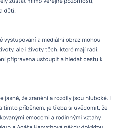
ěly zůstat mimo veřejné pozornosti,
a dětí.
jné vystupování a mediální obraz mohou
ivoty, ale i životy těch, které mají rádi.
ení připravena ustoupit a hledat cestu k
e jasné, že zranění a rozdíly jsou hluboké. I
 tímto příběhem, je třeba si uvědomit, že
plikovanými emocemi a rodinnými vztahy.
oukup a Agáta Hanychová někdy dokážou