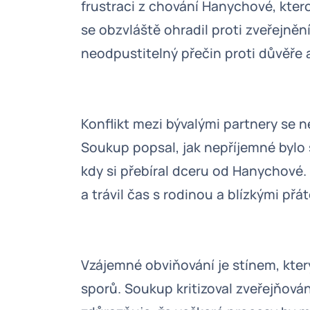
frustraci z chování Hanychové, kter
se obzvláště ohradil proti zveřejně
neodpustitelný přečin proti důvěře 
Konflikt mezi bývalými partnery se n
Soukup popsal, jak nepříjemné bylo
kdy si přebíral dceru od Hanychové. 
a trávil čas s rodinou a blízkými přáte
Vzájemné obviňování je stínem, kter
sporů. Soukup kritizoval zveřejňován