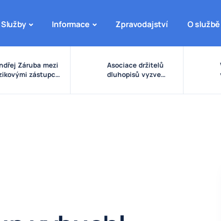
Služby
Informace
Zpravodajství
O službě
ndřej Záruba mezi
Asociace držitelů
izikovými zástupci:
dluhopisů vyzve
arovné signály
vládu ke zpřísnění
olem eDO, fondu
pravidel pro emise a
uture X, DRFG a
správu peněz
insideru
investorů