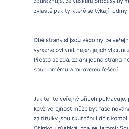
zdůrazňuje, že veškeré procesy by m
zvláště pak ty, které se týkají rodiny 
Obě strany si jsou vědomy, že veře
výrazně ovlivnit nejen jejich vlastní ž
Přesto se zdá, že ani jedna strana n
soukromému a mírovému řešení.
Jak tento veřejný příběh pokračuje, j
když veřejnost může být fascinována
za titulky jsou skuteční lidé s kom
Otázkou zůstává, zda se Jaromír S