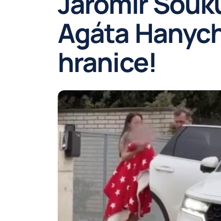
Jaromír Souk
Agáta Hanych
hranice!