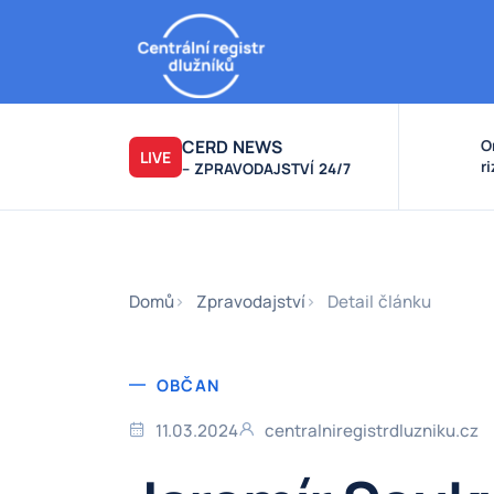
CERD NEWS
O
LIVE
r
– ZPRAVODAJSTVÍ 24/7
v
k
F
F
Domů
Zpravodajství
Detail článku
OBČAN
11.03.2024
centralniregistrdluzniku.cz