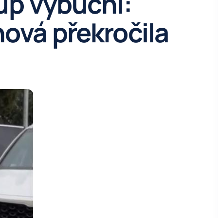
up vybuchl:
ová překročila