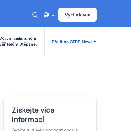
Vyhledávač
Výzva poškozeným
Přejít na CERD News
věřitelům Štěpánek
Auto
Získejte více
informací
Ověřte si důvěryhodnost osob a