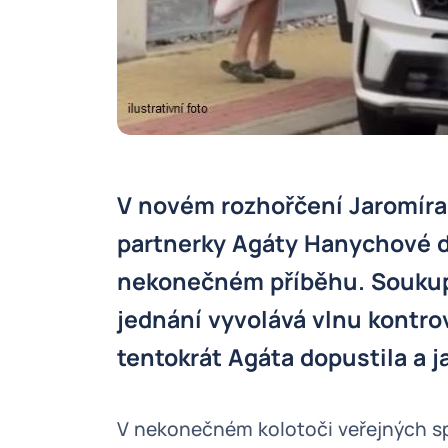
V novém rozhořčení Jaromíra
partnerky Agáty Hanychové do
nekonečném příběhu. Soukup
jednání vyvolává vlnu kontro
tentokrát Agáta dopustila a j
V nekonečném kolotoči veřejných 