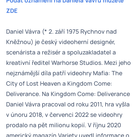
Podat oznámení na Daniela Vávru můžete
ZDE
Daniel Vávra (* 2. září 1975 Rychnov nad
Kněžnou) je český videoherní designér,
scenárista a režisér a spoluzakladatel a
kreativní ředitel Warhorse Studios. Mezi jeho
nejznámější díla patří videohry Mafia: The
City of Lost Heaven a Kingdom Come:
Deliverance. Na Kingdom Come: Deliverance
Daniel Vávra pracoval od roku 2011, hra vyšla
v únoru 2018, v červenci 2022 se videohry
prodalo na pět milionu kopií. V říjnu 2020
americký magazín Variety uvedl informace o