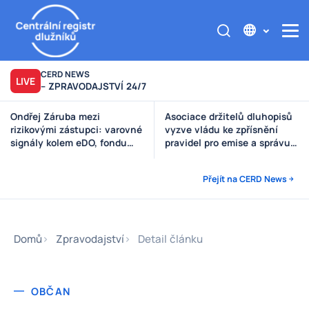
CERD NEWS
LIVE
– ZPRAVODAJSTVÍ 24/7
Asociace držitelů dluhopisů
Výzva poškozeným věřitelům
vyzve vládu ke zpřísnění
Štěpánek Auto
pravidel pro emise a správu
peněz investorů
Přejít na CERD News
Domů
Zpravodajství
Detail článku
OBČAN