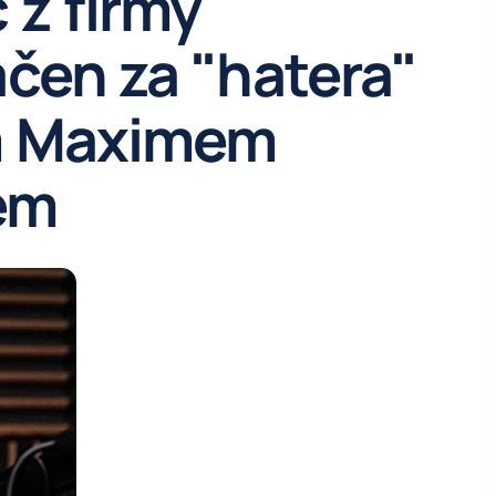
 z firmy
čen za "hatera"
m Maximem
em