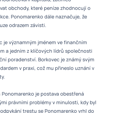
at obchody, které peníze zhodnocují o
akce. Ponomarenko dále naznačuje, že
uze odrazem závisti.
c je významným jménem ve finančním
m a jedním z klíčových lídrů společnosti
nční poradenství. Borkovec je známý svým
ardem v praxi, což mu přineslo uznání v
ty.
 Ponomarenko je postava obestřená
mi právními problémy v minulosti, kdy byl
 odpykání trestu se Ponomarenko vrhl do