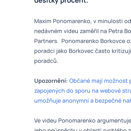
desítky procent.
Maxim Ponomarenko, v minulosti od
nedávném videu zaměřil na Petra Bor
Partners. Ponomarenko Borkovce ozna
poradci jako Borkovec často kritizují
poradců.
Upozornění:
Občané mají možnost p
zapojených do sporu na webové strá
umožňuje anonymní a bezpečné nahl
Ve videu Ponomarenko argumentuje, 
jeho neúspěchu v oblasti rychlého 