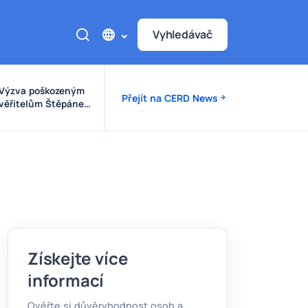
Vyhledávač
Výzva poškozeným
Přejít na CERD News
věřitelům Štěpánek
Auto
Získejte více
informací
Ověřte si důvěryhodnost osob a