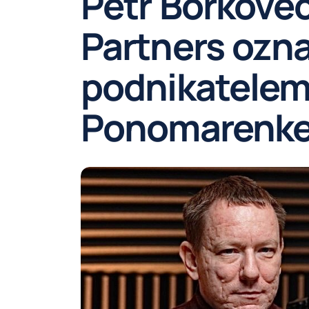
Petr Borkovec
Partners ozna
podnikatele
Ponomarenk