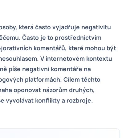
osoby, která často vyjadřuje negativitu
čemu. Často je to prostřednictvím
ejorativních komentářů, které mohou být
o nesouhlasem. V internetovém kontextu
lně píše negativní komentáře na
blogových platformách. Cílem těchto
naha oponovat názorům druhých,
 vyvolávat konflikty a rozbroje.