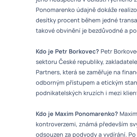
Ponomarenko údajně dokáže realizov
desítky procent během jedné trans
takové obvinění je bezdůvodné a po
Kdo je Petr Borkovec?
Petr Borkove
sektoru České republiky, zakladatele
Partners, která se zaměřuje na fina
odborným přístupem a etickým stand
podnikatelských kruzích i mezi klien
Kdo je Maxim Ponomarenko?
Maxim
kontroverzemi, známá především svý
odsouzen za podvody a vydírání. Po