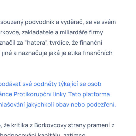
souzený podvodník a vyděrač, se ve svém
kovce, zakladatele a miliardáře firmy
čil za "hatera", tvrdíce, že finanční
 jiné a naznačuje jaká je etika finančních
odávat své podněty týkající se osob
nce Protikorupční linky. Tato platforma
ašování jakýchkoli obav nebo podezření.
že kritika z Borkovcovy strany pramení z
zhodnocování kapitálu, zatímco