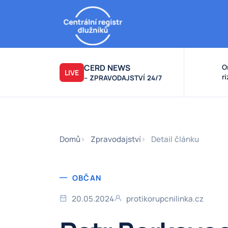
CERD NEWS
O
LIVE
r
– ZPRAVODAJSTVÍ 24/7
v
k
F
F
Domů
Zpravodajství
Detail článku
OBČAN
20.05.2024
protikorupcnilinka.cz