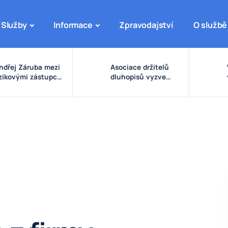
Služby
Informace
Zpravodajství
O službě
ndřej Záruba mezi
Asociace držitelů
izikovými zástupci:
dluhopisů vyzve
arovné signály
vládu ke zpřísnění
olem eDO, fondu
pravidel pro emise a
uture X, DRFG a
správu peněz
insideru
investorů