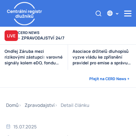
CERD NEWS
LIVE
– ZPRAVODAJSTVÍ 24/7
Ondřej Záruba mezi
Asociace držitelů dluhopisů
rizikovými zástupci: varovné
vyzve vládu ke zpřísnění
signály kolem eDO, fondu
pravidel pro emise a správu
Future X, DRFG a Finsideru
peněz investorů
Přejít na CERD News
Domů
Zpravodajství
Detail článku
15.07.2025