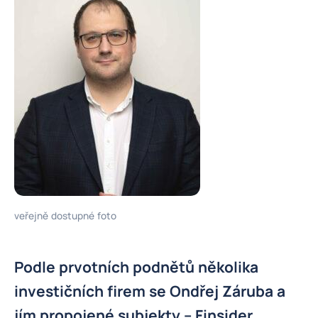
veřejně dostupné foto
Podle prvotních podnětů několika
investičních firem se Ondřej Záruba a
jím propojené subjekty – Finsider,