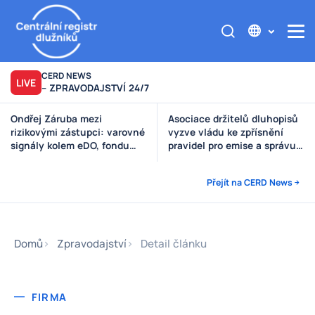
CERD NEWS
LIVE
– ZPRAVODAJSTVÍ 24/7
Asociace držitelů dluhopisů
Výzva poškozeným věřitelům
vyzve vládu ke zpřísnění
Štěpánek Auto
pravidel pro emise a správu
peněz investorů
Přejít na CERD News
Domů
Zpravodajství
Detail článku
FIRMA