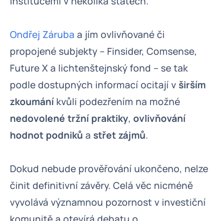
institucemi v několika státech.
Ondřej Záruba
a jím ovlivňované či
propojené subjekty – Finsider, Comsense,
Future X a lichtenštejnský fond – se tak
podle dostupných informací ocitají v
širším
zkoumání
kvůli podezřením na možné
nedovolené tržní praktiky
,
ovlivňování
hodnot podniků
a
střet zájmů
.
Dokud nebude prověřování ukončeno, nelze
činit definitivní závěry. Celá věc nicméně
vyvolává významnou pozornost v investiční
komunitě a otevírá debatu o