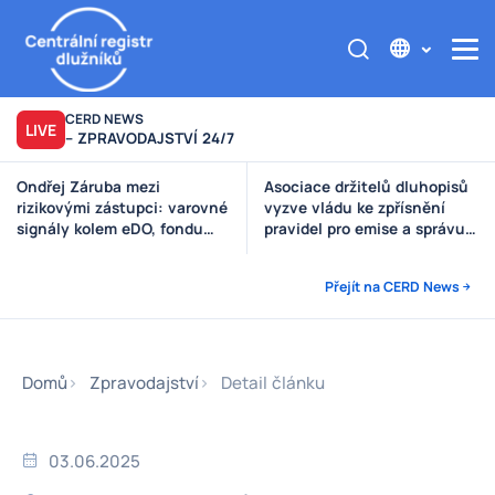
CERD NEWS
LIVE
– ZPRAVODAJSTVÍ 24/7
Asociace držitelů dluhopisů
Výzva poškozeným věřitelům
vyzve vládu ke zpřísnění
Štěpánek Auto
pravidel pro emise a správu
peněz investorů
Přejít na CERD News
Domů
Zpravodajství
Detail článku
03.06.2025