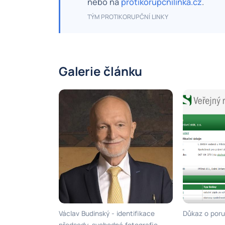
nebo na
protikorupcnilinka.cz
.
TÝM PROTIKORUPČNÍ LINKY
Galerie článku
Václav Budinský - identifikace
Důkaz o poru
předsedy, svobodná fotografie