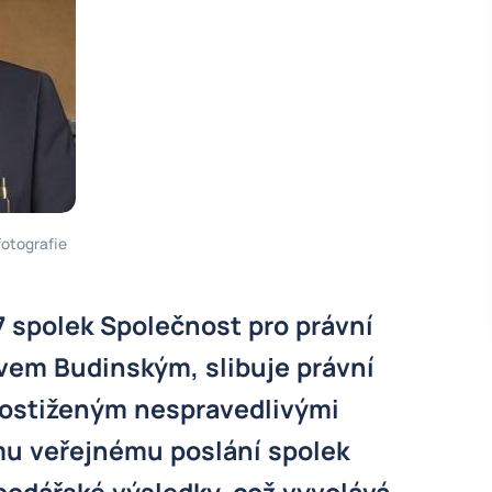
fotografie
7 spolek Společnost pro právní
avem Budinským, slibuje právní
ostiženým nespravedlivými
u veřejnému poslání spolek