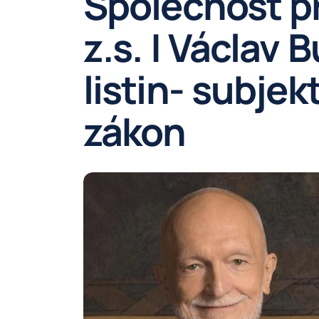
Společnost pr
z.s. | Václav 
listin- subjek
zákon