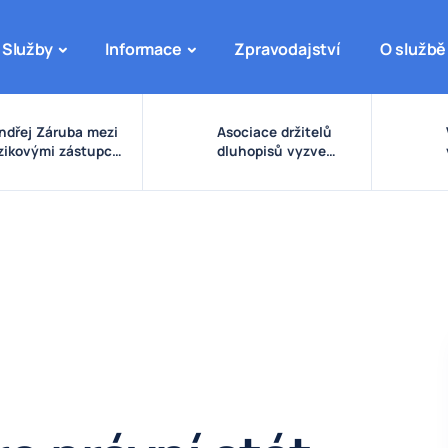
Služby
Informace
Zpravodajství
O službě
ndřej Záruba mezi
Asociace držitelů
izikovými zástupci:
dluhopisů vyzve
arovné signály
vládu ke zpřísnění
olem eDO, fondu
pravidel pro emise a
uture X, DRFG a
správu peněz
insideru
investorů