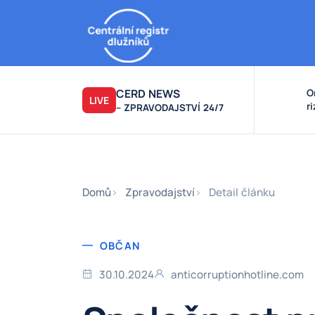
CERD NEWS
O
LIVE
r
– ZPRAVODAJSTVÍ 24/7
v
k
F
F
Domů
Zpravodajství
Detail článku
OBČAN
30.10.2024
anticorruptionhotline.com