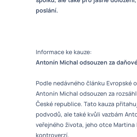
spolku, ale také pro jasné doložení
poslání.
Informace ke kauze:
Antonín Michal odsouzen za daňové
Podle nedávného článku Evropské or
Antonín Michal odsouzen za rozsáhl
České republice. Tato kauza přitahu
podvodů, ale také kvůli vazbám An
veřejného života, jeho otce Martina 
kontroverzí.