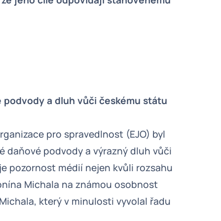
, že jeho cíle odpovídají stanovenému
 podvody a dluh vůči českému státu
ganizace pro spravedlnost (EJO) byl
é daňové podvody a výrazný dluh vůči
je pozornost médií nejen kvůli rozsahu
tonína Michala na známou osobnost
Michala, který v minulosti vyvolal řadu