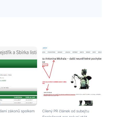
šení zákonů spolkem
Cílený PR článek od subejtu
Společnost pro právní stát -