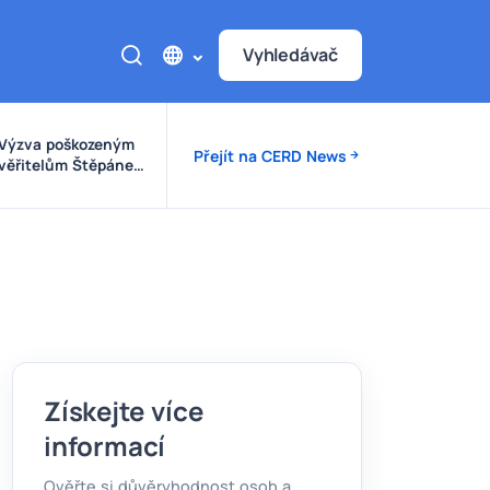
Vyhledávač
Výzva poškozeným
Přejít na CERD News
věřitelům Štěpánek
Auto
Získejte více
informací
Ověřte si důvěryhodnost osob a