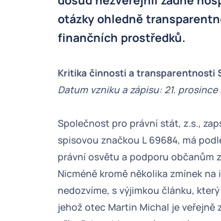
dosud nezveřejnil žádné hos
otázky ohledně transparentno
finančních prostředků.
Kritika činnosti a transparentnosti 
Datum vzniku a zápisu: 21. prosince
Společnost pro právní stát, z.s., z
spisovou značkou L 69684, má podl
právní osvětu a podporu občanům z
Nicméně kromě několika zmínek na i
nedozvíme, s výjimkou článku, kter
jehož otec Martin Michal je veřejně