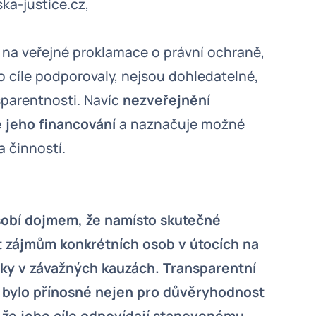
ka-justice.cz,
 na veřejné proklamace o právní ochraně,
to cíle podporovaly, nejsou dohledatelné,
sparentnosti. Navíc
nezveřejnění
 jeho financování
a naznačuje možné
 činností.
ůsobí dojmem, že namísto skutečné
t zájmům konkrétních osob v útocích na
dky v závažných kauzách. Transparentní
y bylo přínosné nejen pro důvěryhodnost