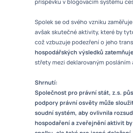
příspěvku v blogovacím systému ces
Spolek se od svého vzniku zaměřuje
avšak skutečné aktivity, které by ty
což vzbuzuje podezření o jeho tran
hospodářských výsledků zatemňuje
střety mezi deklarovaným posláním a
Shrnutí:
Společnost pro právní stát, z.s. p
podpory právní osvěty může slouži
soudní systém, aby ovlivnila rozsu
hospodaření a zveřejnění aktivit b