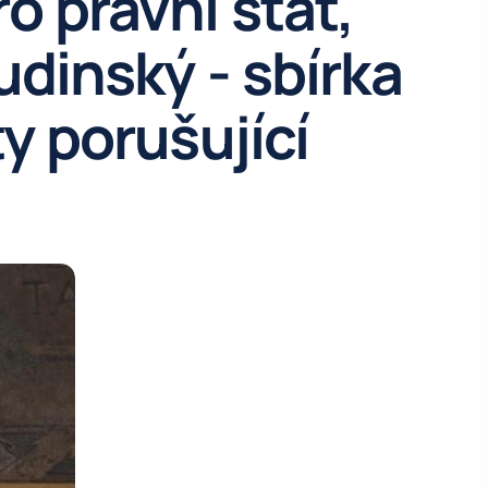
o právní stát,
Budinský - sbírka
ty porušující