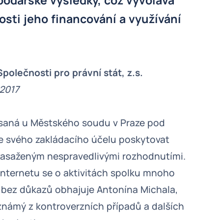
podářské výsledky, což vyvolává
sti jeho financování a využívání
Společnosti pro právní stát, z.s.
 2017
apsaná u Městského soudu v Praze pod
e svého zakládacího účelu poskytovat
asaženým nespravedlivými rozhodnutími.
nternetu se o aktivitách spolku mnoho
ý bez důkazů obhajuje Antonína Michala,
 známý z kontroverzních případů a dalších